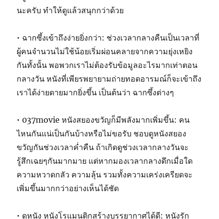
นะครับ ทำให้ดูแล้วสนุกกว่าด้วย
• ฉากซึ้งเข้าถึงง่ายยิ่งกว่า: ช่วงเวลากลางคืนเป็นเวลาที่
ผู้คนจำนวนไม่ใช้น้อยเริ่มผ่อนคลายจากความยุ่งเหยิง
กันทั้งนั้น พอพวกเราไม่ต้องรับข้อมูลอะไรมากเท่าตอน
กลางวัน หนังที่เพียรพยายามถ่ายทอดอารมณ์ก็จะเข้าถึง
เราได้ง่ายดายมากยิ่งขึ้น เป็นต้นว่า ฉากซึ้งต่างๆ
• 037movie หนังสยองขวัญก็มีพลังมากเพิ่มขึ้น: คน
ไหนกันแน่เป็นกันบ้างหรือไม่ขอรับ ชอบดูหนังสยอง
ขวัญกันช่วงเวลาค่ำคืน ถ้าเกิดดูช่วงเวลากลางวันจะ
รู้สึกเฉยๆกันมากมาย แต่หากมองเวลากลางดึกเมื่อใด
ความหวาดกลัว ความลุ้น รวมทั้งความเคร่งเครียดจะ
เพิ่มขึ้นมากกว่าอย่างเห็นได้ชัด
• ดูหนัง หนังโรแมนติกสร้างบรรยากาศได้ดี: หนังรัก