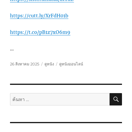
https://cutt.ly/XrFdH01b
https://t.co/pB1z7xO6m9
…
เขียน
หมวด
ป้าย
26 สิงหาคม 2025
ดูหนัง
ดูหนังออนไลน์
เมื่อ
หมู่
กำกับ
ค้นห
ค้นหา: