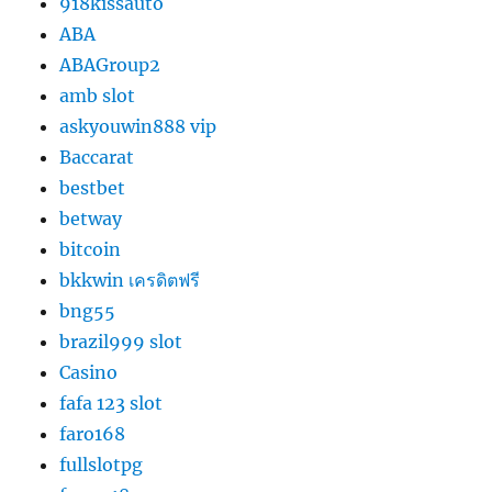
918kissauto
ABA
ABAGroup2
amb slot
askyouwin888 vip
Baccarat
bestbet
betway
bitcoin
bkkwin เครดิตฟรี
bng55
brazil999 slot
Casino
fafa 123 slot
faro168
fullslotpg