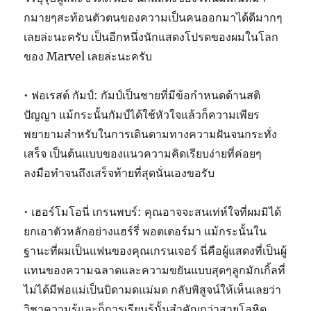
กมายๆสะท้อนตัวตนของความเป็นคนออกมาได้ดีมากๆ
เลยล่ะนะครับ เป็นอีกหนึ่งนักแสดงโปรดของผมในโลก
ของ Marvel เลยล่ะนะครับ
• ฟอเรสต์ กัมป์: กัมป์เป็นชายที่มีข้อกำหนดด้านสติ
ปัญญา แม้กระนั้นกัมป์ได้ใช้หัวใจแล้วก็ความเพียร
พยายามสำหรับในการเดินตามทางความฝันจนกระทั่ง
เสร็จ เป็นต้นแบบของแนวความคิดเรียบง่ายที่ค่อยๆ
ลงมือทำจนถึงเสร็จท้ายที่สุดนั่นเองขอรับ
• เฮอร์โมโอนี่ เกรนพบร์: คุณอาจจะสนเท่ห์ใจที่ผมมิได้
ยกเอาตัวหลักอย่างแฮร์รี่ พอตเตอร์มา แม้กระนั้นใน
ฐานะที่ผมเป็นแฟนของคุณเกรนเจอร์ นี่คือผู้แสดงที่เป็นผู้
แทนของความฉลาดและความขยันแบบสุดๆลูกมักเกิ้ลที่
ไม่ได้มีพ่อแม่เป็นบิดามดแม่มด กลับพิสูจน์ให้เห็นเลยว่า
วิชาความรู้และก็การเรียนรู้นั้นสำคัญกว่าสายโลหิต