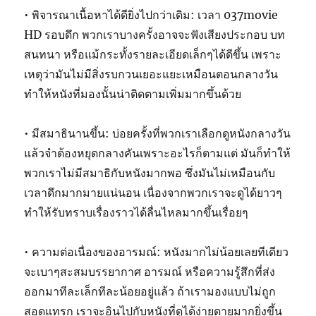
• พิจารณาเนื้อหาได้ดียิ่งไปกว่าเดิม: เวลา 037movie
HD รอบดึก พวกเราบางครั้งอาจจะฟังเสียงประกอบ บท
สนทนา หรือแม้กระทั้งรายละเอียดเล็กๆได้ดีขึ้น เพราะ
เหตุว่ามันไม่มีสิ่งรบกวนเยอะแยะเหมือนตอนกลางวัน
ทำให้หนังที่มองนั้นน่าติดตามเพิ่มมากขึ้นด้วย
• มีสมาธินานขึ้น: บ่อยครั้งที่พวกเราเลือกดูหนังกลางวัน
แล้วจำต้องหยุดกลางคันเพราะอะไรก็ตามแต่ มันก็ทำให้
พวกเราไม่มีสมาธิกับหนังมากพอ ซึ่งมันไม่เหมือนกับ
เวลาดึกมากมายแน่นอน เนื่องจากพวกเราจะดูได้ยาวๆ
ทำให้รับทราบเรื่องราวได้ลื่นไหลมากขึ้นเรื่อยๆ
• ความต่อเนื่องของอารมณ์: หนังมากไม่น้อยเลยทีเดียว
จะเบาๆสะสมบรรยากาศ อารมณ์ หรือความรู้สึกที่ส่ง
ออกมาทีละเล็กทีละน้อยอยู่แล้ว ถ้าเรามองแบบไม่ถูก
สอดแทรก เราจะอินไปกับหนังที่ดูได้ง่ายดายมากยิ่งขึ้น