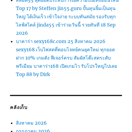
สล็อต55 สุดยอดประสบการณ์ความบันเทิงออนไลน์
Top 17 by Steffen jin55.guru ปั้นทุนจิ๋มเป็นทุน
ใหญ่ ได้เงินเร็ว เข้าใจง่าย ระบบทันสมัย รองรับทุก
ไลฟ์สไตล์ jinda55 เข้าร่วมวันนี้ รวยทันที 18 Sep
2026
บาคาร่า sexy168c.com 25 สิงหาคม 2026
sexy168 เว็บไพ่สดที่ตอบโจทย์คนยุคใหม่ ทุกยอด
ฝาก 10% เกมดัง ฟีเจอร์ครบ สัมผัสโต๊ะสดระดับ
พรีเมียม บาคาร่า168 เปิดเกมไว รับโปรใหญ่ไปเลย
Top 88 by Dirk
คลังเก็บ
สิงหาคม 2026
กรกฎาคม 2026