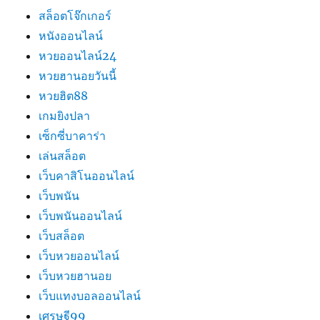
สล็อตโจ๊กเกอร์
หนังออนไลน์
หวยออนไลน์24
หวยฮานอยวันนี้
หวยฮิต88
เกมยิงปลา
เซ็กซี่บาคาร่า
เล่นสล็อต
เว็บคาสิโนออนไลน์
เว็บพนัน
เว็บพนันออนไลน์
เว็บสล็อต
เว็บหวยออนไลน์
เว็บหวยฮานอย
เว็บแทงบอลออนไลน์
เศรษฐี99