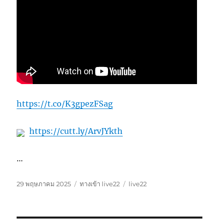
https://t.co/K3gpezFSag
https://cutt.ly/ArvJYkth
…
เขียน
หมวด
ป้าย
29 พฤษภาคม 2025
ทางเข้า live22
live22
เมื่อ
หมู่
กำกับ