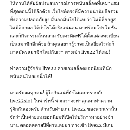
ให้ท่านได้สัมผัสประสบการณ์การพนันสล็อตที่เหมาะสม
ที่สุดตอนนี้ได้อีกด้วย เว็บไซต์ตรงที่มีความน่านับถือรวม
ทั้งความปลอดภัยสูง มั่นอกมั่นใจได้เลยว่า ไม่มีล็อกยูส
ไม่มีล็อกผล ได้กำไรได้จริงแน่นอน มาพร้อมโปรโมชั่น
และก็กิจกรรมล้นหลาม รับเครดิตฟรีได้ตั้งแต่ลงทะเบียน
เป็นสมาชิกอีกด้วย ถ้าคุณอยากรู้ว่าจะเป็นเยี่ยงไรล่ะก็
มาสมัครสมาชิกใหม่กับเรา ทางเข้า live22 ได้เลย!
ทำความรู้จักกับ live22 ค่ายเกมสล็อตยอดนิยมที่นัก
พนันคนไทยยกนิ้วให้!
มาครับผมทุกคน! ผู้ใดกันแน่ที่ยังไม่เคยทราบกับ
live22slot ในพาร์ทนี้ พวกเราจะพาคุณมาทำความ
รู้จักกันเองครับ สำหรับค่ายเกม live22 ของพวกเรานั้น
จัดว่าเป็นค่ายเกมยอดนิยมที่เปิดให้บริการมาอย่างช้า
นาน ตลอดหลายปีที่ผ่านเลยมา ทางเข้า live22 มีเกม