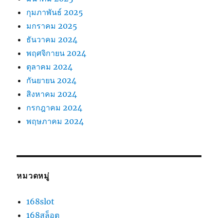
กุมภาพันธ์ 2025
มกราคม 2025
ธันวาคม 2024
พฤศจิกายน 2024
ตุลาคม 2024
กันยายน 2024
สิงหาคม 2024
กรกฎาคม 2024
พฤษภาคม 2024
หมวดหมู่
168slot
168สล็อต