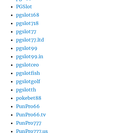
PGSlot
pgslot168
pgslot718
pgslot77
pgslot77.ltd
pgslot99
pgslot99.in
pgslotceo
pgslotfish
pgslotgolf
pgslotth
pokebet88
PunPro66
PunPro66.tv
PunPro777
PunPro777.us