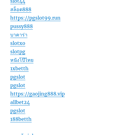
slot44
สล็อต888
https://pgslot99.run
pussy888
บาคาร่า
slotxo
slotpg
หนังโป๊ไทย
1xbetth
pgslot
pgslot
https://gaojing888.vip
allbet24
pgslot
188betth