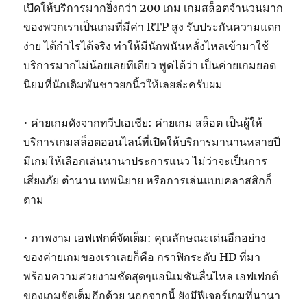
เปิดให้บริการมากยิ่งกว่า 200 เกม เกมสล็อตจำนวนมาก
ของพวกเราเป็นเกมที่มีค่า RTP สูง รับประกันความแตก
ง่าย ได้กำไรได้จริง ทำให้มีนักพนันหลั่งไหลเข้ามาใช้
บริการมากไม่น้อยเลยทีเดียว พูดได้ว่า เป็นค่ายเกมยอด
นิยมที่นักเดิมพันชาวยกนิ้วให้เลยล่ะครับผม
• ค่ายเกมดังจากทวีปเอเชีย: ค่ายเกม สล็อต เป็นผู้ให้
บริการเกมสล็อตออนไลน์ที่เปิดให้บริการมานานหลายปี
มีเกมให้เลือกเล่นนานาประการแนว ไม่ว่าจะเป็นการ
เสี่ยงภัย ตำนาน เทพนิยาย หรือการเล่นแบบคลาสสิกก็
ตาม
• ภาพงาม เอฟเฟกต์จัดเต็ม: คุณลักษณะเด่นอีกอย่าง
ของค่ายเกมของเราเลยก็คือ กราฟิกระดับ HD ที่มา
พร้อมความสวยงามชัดสุดๆแอนิเมชันลื่นไหล เอฟเฟกต์
ของเกมจัดเต็มอีกด้วย นอกจากนี้ ยังมีฟีเจอร์เกมที่นานา