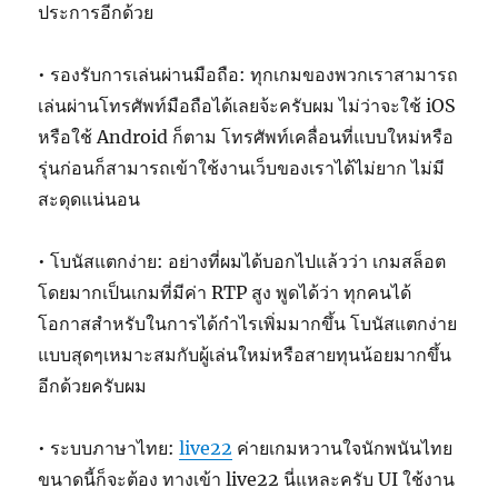
ประการอีกด้วย
• รองรับการเล่นผ่านมือถือ: ทุกเกมของพวกเราสามารถ
เล่นผ่านโทรศัพท์มือถือได้เลยจ้ะครับผม ไม่ว่าจะใช้ iOS
หรือใช้ Android ก็ตาม โทรศัพท์เคลื่อนที่แบบใหม่หรือ
รุ่นก่อนก็สามารถเข้าใช้งานเว็บของเราได้ไม่ยาก ไม่มี
สะดุดแน่นอน
• โบนัสแตกง่าย: อย่างที่ผมได้บอกไปแล้วว่า เกมสล็อต
โดยมากเป็นเกมที่มีค่า RTP สูง พูดได้ว่า ทุกคนได้
โอกาสสำหรับในการได้กำไรเพิ่มมากขึ้น โบนัสแตกง่าย
แบบสุดๆเหมาะสมกับผู้เล่นใหม่หรือสายทุนน้อยมากขึ้น
อีกด้วยครับผม
• ระบบภาษาไทย:
live22
ค่ายเกมหวานใจนักพนันไทย
ขนาดนี้ก็จะต้อง ทางเข้า live22 นี่แหละครับ UI ใช้งาน