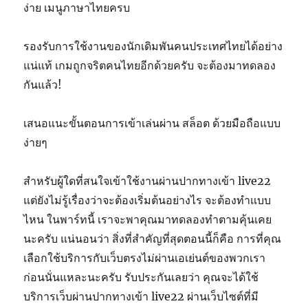
ง่าย เมนูภาษาไทยครบ
รองรับการใช้งานของนักเดิมพันคนประเทศไทยได้อย่าง
แน่แท้ เกมถูกจริตคนไทยอีกด้วยครับ จะต้องมาทดลอง
กันแล้ว!
เสนอแนะขั้นตอนการเข้าเล่นผ่าน สล็อต ด้วยมือถือแบบ
ง่ายๆ
สำหรับผู้ใดที่สนใจเข้าใช้งานผ่านปากทางเข้า live22
แต่ยังไม่รู้เรื่องว่าจะต้องเริ่มต้นอย่างไร จะต้องทำแบบ
ไหน ในพาร์ทนี้ เราจะพาคุณมาทดลองทำตามคุ้นเคย
นะครับ แน่นอนว่า สิ่งที่สำคัญที่สุดตอนนี้ก็คือ การที่คุณ
เลือกใช้บริการกับเว็บตรงไม่ผ่านเอเย่นต์ของพวกเรา
ก่อนนั่นแหละนะครับ รับประกันเลยว่า คุณจะได้ใช้
บริการเว็บผ่านปากทางเข้า live22 ผ่านเว็บไซต์ที่มี