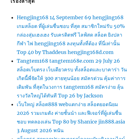
เรื่องล่าสุด
Hengjing168 14 September 69 hengjing168
เกมสล็อต ที่ผู้เล่นชื่นชอบ ที่สุด สมาชิกใหม่รับ 50%
กล่องสุ่มเฮงเฮง รับเครดิตฟรี ไลฟ์สด สล็อต ยิงปลา
กีฬา ไพ่ hengjing168 ลงทุนทั้งที่ต้อง ที่นี่เท่านั้น
Top 40 by Thaddeus hengjing168d.com
Tangtem168 tangtem168e.com 29 July 26
สล็อตเว็บตรง เว็บเดียวครบ ทั้งสล็อตและบาคาร่า วัน
เกิดนี้พี่จัดให้ 300 สายทุนน้อย สมัครด่วน คุ้มค่าการ
เดิมพัน ที่สุดในวงการ tangtem168 สมัครง่าย ลุ้น
รางวัลใหญ่ได้ทันที Top 26 by Jackson
เว็บใหญ่ สล็อต888 webแตกง่าย สล็อตยอดนิยม
2026 รวมเกมดัง ค่ายชั้นนำ และฟีเจอร์ที่ผู้เล่นชื่น
ชอบ ทดลองเล่น Top 80 by Shanice jin888.asia
3 August 2026 พนัน