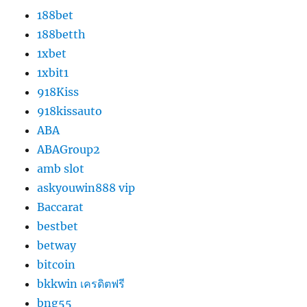
188bet
188betth
1xbet
1xbit1
918Kiss
918kissauto
ABA
ABAGroup2
amb slot
askyouwin888 vip
Baccarat
bestbet
betway
bitcoin
bkkwin เครดิตฟรี
bng55