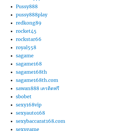
Pussy888
pussy888play
redkong89
rocket45
rockstar66
royal558
sagame
sagame168
sagame168th
sagame168th.com
sawan888 เครดิตฟรี
sbobet
sexy168vip
sexyauto168
sexybaccarat168.com
sexygame