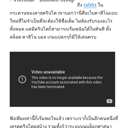
ถึง
1xbit1
ใน
กระดานของสายคริปโต เขาบอกว่านี่คือเว็บคาสิโนแบบ
ใหม่ที่ไม่จำเป็นที่จะต้องใช้ชื่อเต็ม ไม่ต้องรับรองอะไร
ทั้งหมด แค่มีคริปโตก็สามารถเริ่มพนันได้ในทันที ทั้ง
สล็อต คาสิโน บอล เกมแปลกๆก็มีให้เล่นครบ
ฟังเพียงเท่านี้ก็เริ่มพอใจแล้ว เพราะเราก็เป็นอีกคนหนึ่งที่
เทรดคริปโตอยู่บ้าง รวมทั้งรู้ว่าระบบบนบล็อกศาสนา