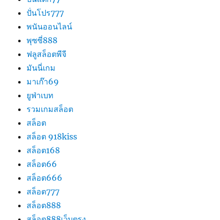
ปั่นโปร777
พนันออนไลน์
พุซซี่888
ฟลูสล็อตพีจี
มันนี่เกม
มาเก๊า69
ยูฟ่าเบท
รวมเกมสล็อต
สล็อต
สล็อต 918kiss
สล็อต168
สล็อต66
สล็อต666
สล็อต777
สล็อต888
สล็อต888เว็บตรง