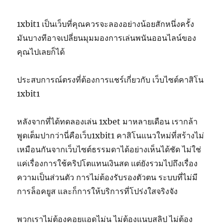
1xbit1 เป็นเว็บที่คุณควรจะลองอย่างน้อยสักหนึ่งครั้ง
มันบางทีอาจเปลี่ยนมุมมองการเล่นพนันออนไลน์ของ
คุณไปเลยก็ได้
ประสบการณ์ตรงที่ต้องการแชร์เกี่ยวกับ เว็บไซต์คาสิโน
1xbit1
หลังจากที่ได้ทดลองเล่น 1xbet มาหลายเดือน เรากล้า
พูดเต็มปากว่านี่คือเว็บ1xbit1 คาสิโนแนวใหม่ที่สร้างไม่
เหมือนกันจากเว็บไซต์ธรรมดาได้อย่างเห็นได้ชัด ไม่ใช่
แค่เรื่องการใช้คริปโตแทนเงินสด แต่ยังรวมไปถึงเรื่อง
ความเป็นส่วนตัว การไม่ต้องรับรองตัวตน ระบบที่ไม่มี
การล็อคยูส และก็การให้บริการที่โปร่งใสจริงจัง
พวกเราไม่ต้องคอยแอดไม่น ไม่ต้องแนบสลิป ไม่ต้อง