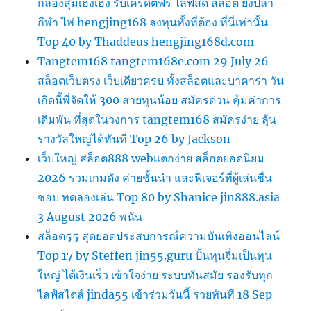
กล่องสุ่มเฮงเฮง รับเครดิตฟรี ไลฟ์สด สล็อต ยิงปลา
กีฬา ไพ่ hengjing168 ลงทุนทั้งที่ต้อง ที่นี่เท่านั้น
Top 40 by Thaddeus hengjing168d.com
Tangtem168 tangtem168e.com 29 July 26
สล็อตเว็บตรง เว็บเดียวครบ ทั้งสล็อตและบาคาร่า วัน
เกิดนี้พี่จัดให้ 300 สายทุนน้อย สมัครด่วน คุ้มค่าการ
เดิมพัน ที่สุดในวงการ tangtem168 สมัครง่าย ลุ้น
รางวัลใหญ่ได้ทันที Top 26 by Jackson
เว็บใหญ่ สล็อต888 webแตกง่าย สล็อตยอดนิยม
2026 รวมเกมดัง ค่ายชั้นนำ และฟีเจอร์ที่ผู้เล่นชื่น
ชอบ ทดลองเล่น Top 80 by Shanice jin888.asia
3 August 2026 พนัน
สล็อต55 สุดยอดประสบการณ์ความบันเทิงออนไลน์
Top 17 by Steffen jin55.guru ปั้นทุนจิ๋มเป็นทุน
ใหญ่ ได้เงินเร็ว เข้าใจง่าย ระบบทันสมัย รองรับทุก
ไลฟ์สไตล์ jinda55 เข้าร่วมวันนี้ รวยทันที 18 Sep