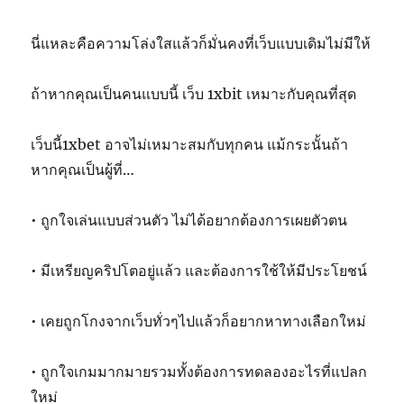
นี่แหละคือความโล่งใสแล้วก็มั่นคงที่เว็บแบบเดิมไม่มีให้
ถ้าหากคุณเป็นคนแบบนี้ เว็บ 1xbit เหมาะกับคุณที่สุด
เว็บนี้1xbet อาจไม่เหมาะสมกับทุกคน แม้กระนั้นถ้า
หากคุณเป็นผู้ที่…
• ถูกใจเล่นแบบส่วนตัว ไม่ได้อยากต้องการเผยตัวตน
• มีเหรียญคริปโตอยู่แล้ว และต้องการใช้ให้มีประโยชน์
• เคยถูกโกงจากเว็บทั่วๆไปแล้วก็อยากหาทางเลือกใหม่
• ถูกใจเกมมากมายรวมทั้งต้องการทดลองอะไรที่แปลก
ใหม่