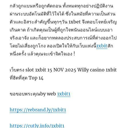
กลัวถูกแบนหรือถูกตัดถอน ทั้งหมดทุกอย่างปฏิบัติงาน
ผ่านระบบอัตโนมัติที่ไว้ใจได้ ซึ่งในสมัยที่ความเป็นส่วน
ตัวและอิสระสำคัญขึ้นทุกๆวัน 1xbet จึงตอบโจทย์เจริญ
เกินคาด ถ้าเกิดคุณเป็นผู้ที่ถูกใจพนันออนไลน์แบบเอา
จริงเอาจัง และก็อยากทดลองประสบการณ์ที่ต่างออกไป
โดยไม่เสี่ยงถูกโกง ลองเปิดใจให้กับเว็บแห่งนี้
1xbit
สัก
หนึ่งครั้ง แล้วคุณจะเข้าจิตใจเอง !
เว็บตรง slot 1xbit 15 NOV 2025 Willy casino 1xbit
ที่ฮิตที่สุด Top 14
ขอขอบพระคุณby web
1xbit1
https://rebrand.ly/1xbit1
https://cutly.info/1xbit1