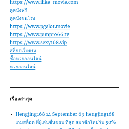
https://www.ilike-movie.com
ดูหนังฟรี
ดูหนังชนโรง
https://www.pgslot.movie
https://www.punpro66.tv
https://www.sexy168.vip
สล็อตเว็บตรง
ซื้อหวยออนไลน์
หวยออนไลน์
เรื่องล่าสุด
Hengjing168 14 September 69 hengjing168
เกมสล็อต ที่ผู้เล่นชื่นชอบ ที่สุด สมาชิกใหม่รับ 50%