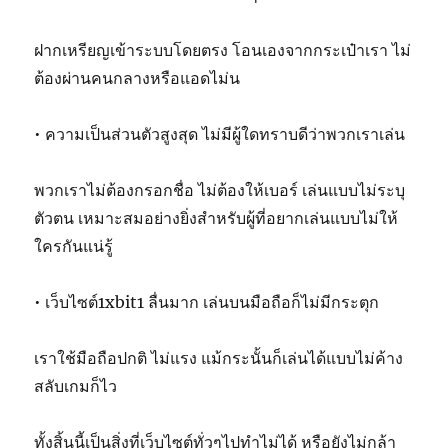
ฝากเหรียญเข้าระบบโดยตรง โอนเองจากกระเป๋าเรา ไม่
ต้องผ่านคนกลางหรือแอดไม่น
• ความเป็นส่วนตัวสูงสุด ไม่มีผู้ใดทราบดีว่าพวกเราเล่น
พวกเราไม่ต้องกรอกชื่อ ไม่ต้องให้เบอร์ เล่นแบบไม่ระบุ
ตัวตน เหมาะสมอย่างยิ่งสำหรับผู้ที่อยากเล่นแบบไม่ให้
ใครกันแน่รู้
• เว็บไซต์1xbit1 ลื่นมาก เล่นบนมือถือก็ไม่มีกระตุก
เราใช้มือถือปกติ ไม่แรง แม้กระนั้นก็เล่นได้แบบไม่ค้าง
สลับเกมก็ไว
ทั้งสิ้นนี้เป็นสิ่งที่เว็บไซต์ทั่วๆไปทำไม่ได้ หรือยังไม่กล้า