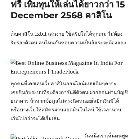
ฟรี เพิ่มทุนให้เล่นได้ยาวกว่า 15
December 2568 คาสิโน
เว็บคาสิโน 1xbit เล่นง่าย ใช้คริปโตได้ทุกเกม ไม่ต้อง
รับรองตัวตน คนไหนกันชอบความเป็นอิสระจะต้องลอง
ทุกคนที่เคยเล่นเว็บคาสิโนออนไลน์แบบเดิมๆคงจะ
เคยชินกับระบบที่จะต้องการันตีตัวตน ฝากถอนผ่านบัญชี
ธนาคาร ถ้าหากข้อมูลไม่ตรงนิดหน่อยก็เบิกเงินมิได้
หรือบางเว็บให้สมัครผ่านแอดมินในไลน์ ใช้เวลานาน
เกินไปกว่าจะได้เริ่มเล่น
วันหนึ่งเราเห็นคนพูด