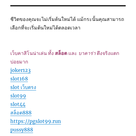
ชีวิตของคุณจะไม่เริ่มต้นใหม่ได้ แม้กระนั้นคุณสามารถ
เลือกที่จะเริ่มต้นใหม่ได้ตลอดเวลา
เว็บคาสิโนน่าเล่น ทั้ง
สล็อต
และ
บาคาร่า
ตึงจริงแตก
บ่อยมาก
joker123
slot168
slot เว็บตรง
slot99
slot44
สล็อต888
https://pgslot99.run
pussy888