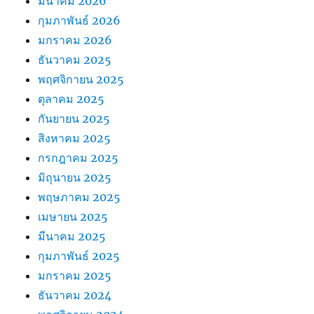
มีนาคม 2026
กุมภาพันธ์ 2026
มกราคม 2026
ธันวาคม 2025
พฤศจิกายน 2025
ตุลาคม 2025
กันยายน 2025
สิงหาคม 2025
กรกฎาคม 2025
มิถุนายน 2025
พฤษภาคม 2025
เมษายน 2025
มีนาคม 2025
กุมภาพันธ์ 2025
มกราคม 2025
ธันวาคม 2024