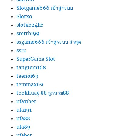
Slotgame666 เข้าสู่ระบบ
Slotxo
slotxo24hr
sretthi99
ssgame666 เข้าสู่ระบบ ล่าสุด
ssru
SuperGame Slot
tangtem168
teenoi69
temmax69
tookhuay 88 ถูกหวย88
ufa11bet
ufa191
ufa88
ufa89
ufabet