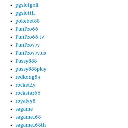
pgslotgolf
pgslotth
pokebet88
PunPro66
PunPro66.tv
PunPro777
PunPro777.us
Pussy888
pussy888play
redkong89
rocket45
rockstar66
royal558
sagame
sagame168
sagame168th