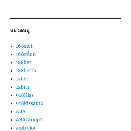
หมวดหมู่
168slot
168สล็อต
188bet
188betth
1xbet
1xbit1
918Kiss
918kissauto
ABA
ABAGroup2
amb slot