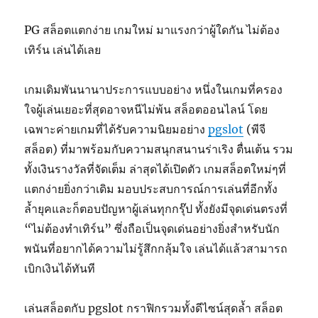
PG สล็อตแตกง่าย เกมใหม่ มาแรงกว่าผู้ใดกัน ไม่ต้อง
เทิร์น เล่นได้เลย
เกมเดิมพันนานาประการแบบอย่าง หนึ่งในเกมที่ครอง
ใจผู้เล่นเยอะที่สุดอาจหนีไม่พ้น สล็อตออนไลน์ โดย
เฉพาะค่ายเกมที่ได้รับความนิยมอย่าง
pgslot
(พีจี
สล็อต) ที่มาพร้อมกับความสนุกสนานร่าเริง ตื่นเต้น รวม
ทั้งเงินรางวัลที่จัดเต็ม ล่าสุดได้เปิดตัว เกมสล็อตใหม่ๆที่
แตกง่ายยิ่งกว่าเดิม มอบประสบการณ์การเล่นที่อีกทั้ง
ล้ำยุคและก็ตอบปัญหาผู้เล่นทุกกรุ๊ป ทั้งยังมีจุดเด่นตรงที่
“ไม่ต้องทำเทิร์น” ซึ่งถือเป็นจุดเด่นอย่างยิ่งสำหรับนัก
พนันที่อยากได้ความไม่รู้สึกกลุ้มใจ เล่นได้แล้วสามารถ
เบิกเงินได้ทันที
เล่นสล็อตกับ pgslot กราฟิกรวมทั้งดีไซน์สุดล้ำ สล็อต