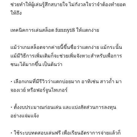
ช่วยทำให้ผู้เล่นรู้สึกสบายใจ ไม่กังวลใจว่าจำต้องทำยอด
ให้ถึง
เทคนิคการเล่นสล็อต funny18 ให้แตกง่าย
แม้ว่าเกมสล็อตจากค่ายนี้ขึ้นชื่อว่าแตกง่าย แม้กระนั้น
แม้มีวิธีการเพิ่มเติมก็จะช่วยเพิ่มจังหวะสำหรับเพื่อการ
ชนะได้มากขึ้น เป็นต้นว่า
• เลือกเกมที่มีรีวิวว่าแตกบ่อยมาก อาทิเช่น สาวถ้ำ มา
จองเวย์ หรือฟอร์จูนไทเกอร์
• ตั้งงบประมาณก่อนเล่น และแบ่งสัดส่วนการลงทุน
อย่างแจ่มแจ้ง
• ใช้ระบบทดสอบเล่นฟรี เพื่อเรียนอัตราการจ่ายแล้วก็