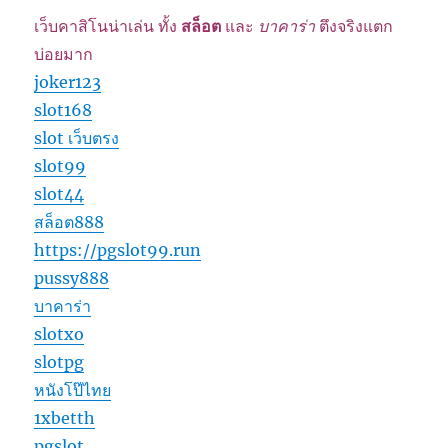
เว็บคาสิโนน่าเล่น ทั้ง
สล็อต
และ
บาคาร่า
ตึงจริงแตก
บ่อยมาก
joker123
slot168
slot เว็บตรง
slot99
slot44
สล็อต888
https://pgslot99.run
pussy888
บาคาร่า
slotxo
slotpg
หนังโป๊ไทย
1xbetth
pgslot