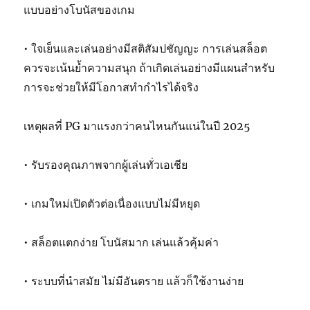
แบบอย่างโบนัสของเกม
• ใจเย็นและเล่นอย่างมีสติสัมปชัญญะ การเล่นสล็อต
ควรจะเน้นย้ำความสนุก ถ้าเกิดเล่นอย่างมีแผนสำหรับ
การจะช่วยให้มีโอกาสทำกำไรได้จริง
เหตุผลที่ PG มาแรงกว่าคนไหนกันแน่ในปี 2025
• รับรองคุณภาพจากผู้เล่นทั่วเอเชีย
• เกมใหม่เปิดตัวต่อเนื่องแบบไม่มีหยุด
• สล็อตแตกง่าย โบนัสมาก เล่นแล้วคุ้มค่า
• ระบบที่นำสมัย ไม่มีอันตราย แล้วก็ใช้งานง่าย