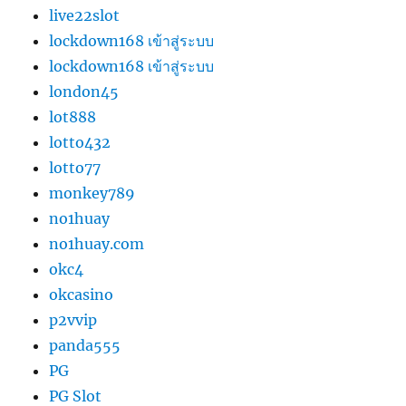
live22slot
lockdown168 เข้าสู่ระบบ
lockdown168 เข้าสู่ระบบ
london45
lot888
lotto432
lotto77
monkey789
no1huay
no1huay.com
okc4
okcasino
p2vvip
panda555
PG
PG Slot