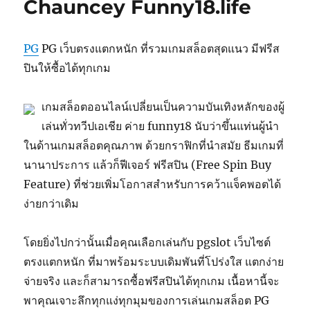
Chauncey Funny18.life
PG
PG เว็บตรงแตกหนัก ที่รวมเกมสล็อตสุดแนว มีฟรีส
ปินให้ซื้อได้ทุกเกม
เกมสล็อตออนไลน์เปลี่ยนเป็นความบันเทิงหลักของผู้
เล่นทั่วทวีปเอเชีย ค่าย funny18 นับว่าขึ้นแท่นผู้นำ
ในด้านเกมสล็อตคุณภาพ ด้วยกราฟิกที่นำสมัย ธีมเกมที่
นานาประการ แล้วก็ฟีเจอร์ ฟรีสปิน (Free Spin Buy
Feature) ที่ช่วยเพิ่มโอกาสสำหรับการคว้าแจ็คพอตได้
ง่ายกว่าเดิม
โดยยิ่งไปกว่านั้นเมื่อคุณเลือกเล่นกับ pgslot เว็บไซต์
ตรงแตกหนัก ที่มาพร้อมระบบเดิมพันที่โปร่งใส แตกง่าย
จ่ายจริง และก็สามารถซื้อฟรีสปินได้ทุกเกม เนื้อหานี้จะ
พาคุณเจาะลึกทุกแง่ทุกมุมของการเล่นเกมสล็อต PG