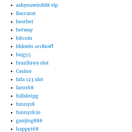
askyouwin888 vip
Baccarat
bestbet
betway
bitcoin
bkkwin เครดิตฟรี
bng55
brazil999 slot
Casino
fafa 123 slot
faro168
fullslotpg
funny18
funny18.in
gaojing888
happy168