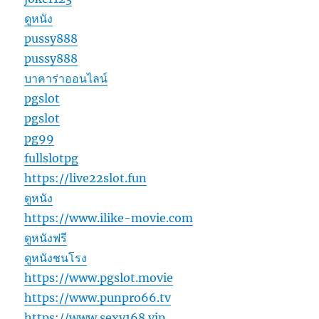
ดูหนัง
pussy888
pussy888
บาคาร่าออนไลน์
pgslot
pgslot
pg99
fullslotpg
https://live22slot.fun
ดูหนัง
https://www.ilike-movie.com
ดูหนังฟรี
ดูหนังชนโรง
https://www.pgslot.movie
https://www.punpro66.tv
https://www.sexy168.vip