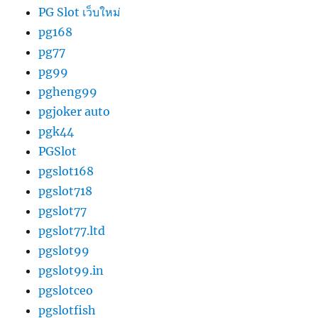
PG Slot เว็บใหม่
pg168
pg77
pg99
pgheng99
pgjoker auto
pgk44
PGSlot
pgslot168
pgslot718
pgslot77
pgslot77.ltd
pgslot99
pgslot99.in
pgslotceo
pgslotfish