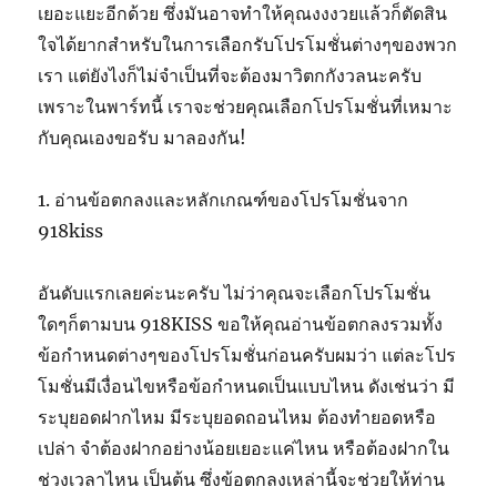
เยอะแยะอีกด้วย ซึ่งมันอาจทำให้คุณงงงวยแล้วก็ตัดสิน
ใจได้ยากสำหรับในการเลือกรับโปรโมชั่นต่างๆของพวก
เรา แต่ยังไงก็ไม่จำเป็นที่จะต้องมาวิตกกังวลนะครับ
เพราะในพาร์ทนี้ เราจะช่วยคุณเลือกโปรโมชั่นที่เหมาะ
กับคุณเองขอรับ มาลองกัน!
1. อ่านข้อตกลงและหลักเกณฑ์ของโปรโมชั่นจาก
918kiss
อันดับแรกเลยค่ะนะครับ ไม่ว่าคุณจะเลือกโปรโมชั่น
ใดๆก็ตามบน 918KISS ขอให้คุณอ่านข้อตกลงรวมทั้ง
ข้อกำหนดต่างๆของโปรโมชั่นก่อนครับผมว่า แต่ละโปร
โมชั่นมีเงื่อนไขหรือข้อกำหนดเป็นแบบไหน ดังเช่นว่า มี
ระบุยอดฝากไหม มีระบุยอดถอนไหม ต้องทำยอดหรือ
เปล่า จำต้องฝากอย่างน้อยเยอะแค่ไหน หรือต้องฝากใน
ช่วงเวลาไหน เป็นต้น ซึ่งข้อตกลงเหล่านี้จะช่วยให้ท่าน