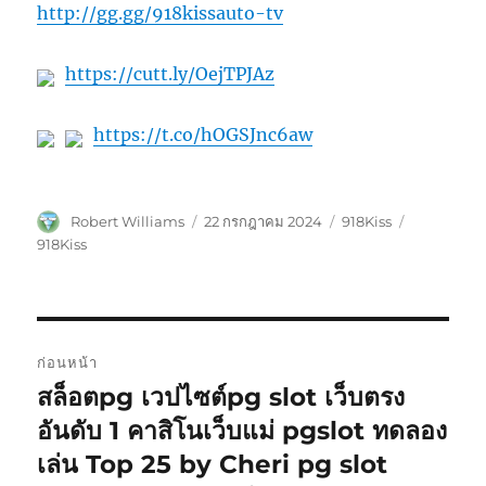
http://gg.gg/918kissauto-tv
https://cutt.ly/OejTPJAz
https://t.co/hOGSJnc6aw
ผู้
เขียน
หมวด
ป้าย
Robert Williams
22 กรกฎาคม 2024
918Kiss
เขียน
เมื่อ
หมู่
กำกับ
918Kiss
แนะแนว
ก่อนหน้า
เรื่อง
สล็อตpg เวปไซต์pg slot เว็บตรง
เรื่อง
ก่อน
อันดับ 1 คาสิโนเว็บแม่ pgslot ทดลอง
หน้า:
เล่น Top 25 by Cheri pg slot