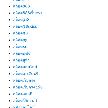
สล็อต888
สล็อต888เว็บตรง
สล็อต918
สล็อต918kiss
สล็อต99
สล็อตpg
สล็อตxo
สล็อตพุซซี่
สล็อตยูฟ่า
สล็อตออนไลน์
สล็อตเครดิตฟรี
สล็อตเว็บตรง
สล็อตเว็บตรง 168
สล็อตแตกดี
สล็อตโจ๊กเกอร์
หนังออนไลน์