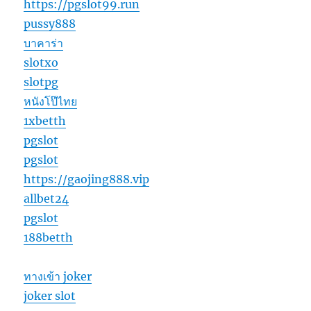
https://pgslot99.run
pussy888
บาคาร่า
slotxo
slotpg
หนังโป๊ไทย
1xbetth
pgslot
pgslot
https://gaojing888.vip
allbet24
pgslot
188betth
ทางเข้า joker
joker slot