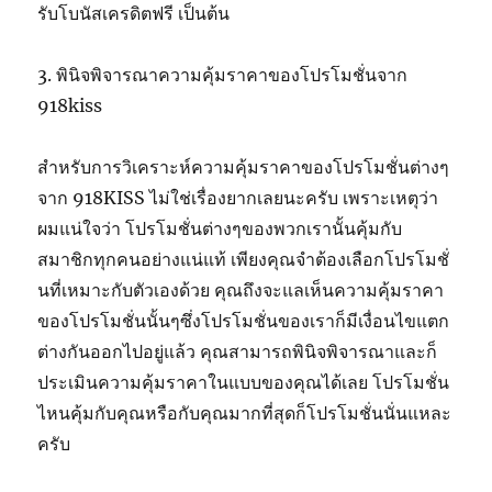
รับโบนัสเครดิตฟรี เป็นต้น
3. พินิจพิจารณาความคุ้มราคาของโปรโมชั่นจาก
918kiss
สำหรับการวิเคราะห์ความคุ้มราคาของโปรโมชั่นต่างๆ
จาก 918KISS ไม่ใช่เรื่องยากเลยนะครับ เพราะเหตุว่า
ผมแน่ใจว่า โปรโมชั่นต่างๆของพวกเรานั้นคุ้มกับ
สมาชิกทุกคนอย่างแน่แท้ เพียงคุณจำต้องเลือกโปรโมชั่
นที่เหมาะกับตัวเองด้วย คุณถึงจะแลเห็นความคุ้มราคา
ของโปรโมชั่นนั้นๆซึ่งโปรโมชั่นของเราก็มีเงื่อนไขแตก
ต่างกันออกไปอยู่แล้ว คุณสามารถพินิจพิจารณาและก็
ประเมินความคุ้มราคาในแบบของคุณได้เลย โปรโมชั่น
ไหนคุ้มกับคุณหรือกับคุณมากที่สุดก็โปรโมชั่นนั่นแหละ
ครับ