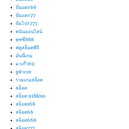
ปั่นแตก66
ปั่นแตก77
ปั่นโปร777
พนันออนไลน์
พุซซี่888
ฟลูสล็อตพีจี
มันนี่เกม
มาเก๊า69
ยูฟ่าเบท
รวมเกมสล็อต
สล็อต
สล็อต 918kiss
สล็อต168
สล็อต66
สล็อต666
สล็อต777