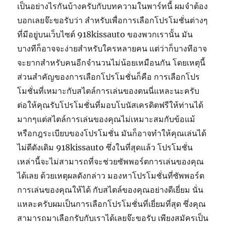
เป็นอย่างไรกันบ้างครับกับบทความในพาร์ทนี้ ผมจำต้อง
บอกเลยจ๊ะขอรับว่า สำหรับเพื่อการเลือกโปรโมชั่นต่างๆ
ที่มีอยู่บนเว็บไซต์ 918kissauto ของพวกเรานั้น มัน
บางทีก็อาจจะง่ายสำหรับใครหลายคน แต่ว่าก็บางทีอาจ
จะยากสำหรับคนอีกจำนวนไม่น้อยเหมือนกัน โดยเหตุนี้
ส่วนสำคัญของการเลือกโปรโมชั่นก็คือ การเลือกโปร
โมชั่นที่เหมาะกับสไตล์การเล่นของตนนี่แหละนะครับ
ต่อให้คุณรับโปรโมชั่นที่มอบโบนัสเครดิตฟรีให้ท่านได้
มากๆแต่สไตล์การเล่นของคุณไม่เหมาะสมกับข้อแม้
หรือกฎระเบียบของโปรโมชั่น มันก็อาจทำให้คุณเล่นได้
ไม่ดีดังเดิม 918kissauto ซึ่งในที่สุดแล้ว โปรโมชั่น
เหล่านี้จะไม่สามารถที่จะช่วยซัพพอร์ตการเล่นของคุณ
ได้เลย ด้วยเหตุผลดังกล่าว มองหาโปรโมชั่นที่ซัพพอร์ต
การเล่นของคุณให้ได้ กับสไตล์ของคุณอย่างดีเยี่ยม นั่น
แหละครับผมเป็นการเลือกโปรโมชั่นที่เยี่ยมที่สุด ซึ่งคุณ
สามารถมาเลือกรับกับเราได้เลยจ๊ะขอรับ เพียงสมัครเป็น