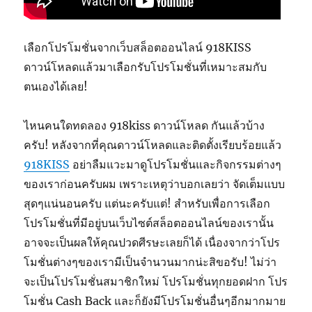
เลือกโปรโมชั่นจากเว็บสล็อตออนไลน์ 918KISS
ดาวน์โหลดแล้วมาเลือกรับโปรโมชั่นที่เหมาะสมกับ
ตนเองได้เลย!
ไหนคนใดทดลอง 918kiss ดาวน์โหลด กันแล้วบ้าง
ครับ! หลังจากที่คุณดาวน์โหลดและติดตั้งเรียบร้อยแล้ว
918KISS
อย่าลืมแวะมาดูโปรโมชั่นและกิจกรรมต่างๆ
ของเราก่อนครับผม เพราะเหตุว่าบอกเลยว่า จัดเต็มแบบ
สุดๆแน่นอนครับ แต่นะครับแต่! สำหรับเพื่อการเลือก
โปรโมชั่นที่มีอยู่บนเว็บไซต์สล็อตออนไลน์ของเรานั้น
อาจจะเป็นผลให้คุณปวดศีรษะเลยก็ได้ เนื่องจากว่าโปร
โมชั่นต่างๆของเรามีเป็นจำนวนมากน่ะสิขอรับ! ไม่ว่า
จะเป็นโปรโมชั่นสมาชิกใหม่ โปรโมชั่นทุกยอดฝาก โปร
โมชั่น Cash Back และก็ยังมีโปรโมชั่นอื่นๆอีกมากมาย