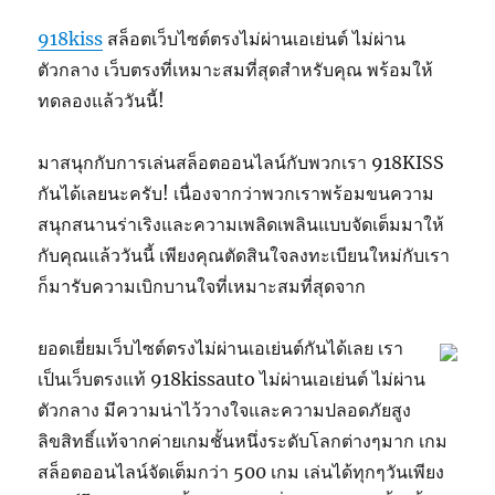
918kiss
สล็อตเว็บไซต์ตรงไม่ผ่านเอเย่นต์ ไม่ผ่าน
ตัวกลาง เว็บตรงที่เหมาะสมที่สุดสำหรับคุณ พร้อมให้
ทดลองแล้ววันนี้!
มาสนุกกับการเล่นสล็อตออนไลน์กับพวกเรา 918KISS
กันได้เลยนะครับ! เนื่องจากว่าพวกเราพร้อมขนความ
สนุกสนานร่าเริงและความเพลิดเพลินแบบจัดเต็มมาให้
กับคุณแล้ววันนี้ เพียงคุณตัดสินใจลงทะเบียนใหม่กับเรา
ก็มารับความเบิกบานใจที่เหมาะสมที่สุดจาก
ยอดเยี่ยมเว็บไซต์ตรงไม่ผ่านเอเย่นต์กันได้เลย เรา
เป็นเว็บตรงแท้ 918kissauto ไม่ผ่านเอเย่นต์ ไม่ผ่าน
ตัวกลาง มีความน่าไว้วางใจและความปลอดภัยสูง
ลิขสิทธิ์แท้จากค่ายเกมชั้นหนึ่งระดับโลกต่างๆมาก เกม
สล็อตออนไลน์จัดเต็มกว่า 500 เกม เล่นได้ทุกๆวันเพียง