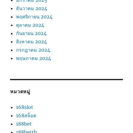
มกราคม 2025
ธันวาคม 2024
พฤศจิกายน 2024
ตุลาคม 2024
กันยายน 2024
สิงหาคม 2024
กรกฎาคม 2024
พฤษภาคม 2024
หมวดหมู่
168slot
168สล็อต
188bet
188betth