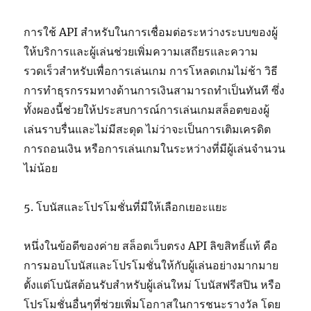
การใช้ API สำหรับในการเชื่อมต่อระหว่างระบบของผู้
ให้บริการและผู้เล่นช่วยเพิ่มความเสถียรและความ
รวดเร็วสำหรับเพื่อการเล่นเกม การโหลดเกมไม่ช้า วิธี
การทำธุรกรรมทางด้านการเงินสามารถทำเป็นทันที ซึ่ง
ทั้งผองนี้ช่วยให้ประสบการณ์การเล่นเกมสล็อตของผู้
เล่นราบรื่นและไม่มีสะดุด ไม่ว่าจะเป็นการเติมเครดิต
การถอนเงิน หรือการเล่นเกมในระหว่างที่มีผู้เล่นจำนวน
ไม่น้อย
5. โบนัสและโปรโมชั่นที่มีให้เลือกเยอะแยะ
หนึ่งในข้อดีของค่าย สล็อตเว็บตรง API ลิขสิทธิ์แท้ คือ
การมอบโบนัสและโปรโมชั่นให้กับผู้เล่นอย่างมากมาย
ตั้งแต่โบนัสต้อนรับสำหรับผู้เล่นใหม่ โบนัสฟรีสปิน หรือ
โปรโมชั่นอื่นๆที่ช่วยเพิ่มโอกาสในการชนะรางวัล โดย