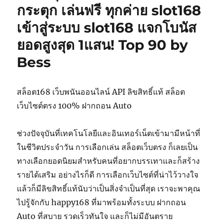
กระตุก เล่นฟรี ทุกค่าย slot168
เข้าสู่ระบบ slot168 แจกโบนัส
ยอดสูงสุด 1แสน! Top 90 by
Bess
สล็อต168 เว็บพนันออนไลน์ API ลิขสิทธิ์แท้ สล็อต
เว็บไซต์ตรง 100% ฝากถอน Auto
ช่วงปัจจุบันที่เทคโนโลยีและอินเทอร์เน็ตเข้ามามีหน้าที่
ในชีวิตประจำวัน การเลือกเล่น สล็อตเว็บตรง ก็เลยเป็น
ทางเลือกยอดนิยมสำหรับคนที่อยากบรรเทาและก็สร้าง
รายได้เสริม อย่างไรก็ดี การเลือกเว็บไซต์ที่น่าไว้วางใจ
แล้วก็มีลิขสิทธิ์แท้นับว่าเป็นสิ่งจำเป็นที่สุด เราจะพาคุณ
ไปรู้จักกับ happy168 ที่มาพร้อมทั้งระบบ ฝากถอน
Auto ที่สบาย รวดเร็วทันใจ และก็ไม่มีอันตราย