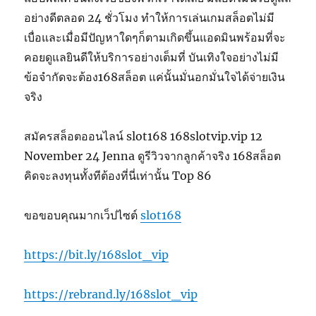
อย่างดีตลอด 24 ชั่วโมง ทำให้การเล่นเกมสล็อตไม่มี
เบื่อและเมื่อมีปัญหาใดๆก็ตามเกิดขึ้นแอดมินพร้อมที่จะ
คอยดูแลยินดีให้บริการอย่างเต็มที่ บันเทิงใจอย่างไม่มี
ข้อจำกัดจะต้อง168สล็อต แค่นั้นมั่นอกมั่นใจได้จ่ายเงิน
จริง
สมัครสล็อตออนไลน์ slot168 168slotvip.vip 12
November 24 Jenna ดูรีวิวจากลูกค้าจริง 168สล็อต
คิดจะลงทุนทั้งทีต้องที่นี่เท่านั้น Top 86
ขอขอบคุณมากเว็ปไซต์
slot168
https://bit.ly/168slot_vip
https://rebrand.ly/168slot_vip