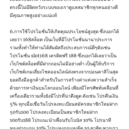
ตรงนี้ไม่มีผิดหวังระบบของเราดูแลสมาชิกทุกคนอย่างดี
มีคุณภาพสูงอย่างแน่แท้
6.การใช้โปรโมชั่นให้เกิดคุณประโยชน์สูงสุด ซึ่งบอกได้
เลยว่า 168สล็อต เป็นเว็บที่มีโปรโมชั่นนานาประการ
รวมทั้งทำให้ท่านได้สัมผัสถึงประสบการณ์ดีๆดังเช่น
โปรโมชั่น slot168 เครดิตฟรี 188 ซึ่งบอกได้เลยว่าเป็น
เว็บไซต์สล็อตที่มีฝากถอนไม่มีอย่างต่ำ เป็นผู้ให้บริการ
เว็บไซต์เกมเสี่ยงโชคออนไลน์ส่งตรงจากบ่อนคาสิโนสุด
ยอดถึงมือลูกค้าสำหรับในการสร้างค่าแห่งความสำเร็จ
ด้วยการหาเงินบนโลกออนไลน์ เพียงมีโทรศัพท์เคลื่อนที่
เครื่องเดียวรวมทั้งยังมีโปรที่น่าดึงดูด ดังเช่น โปรคืนเงิน
5% ทุกเมื่อเชื่อวันโปรลงทะเบียนสมัครสมาชิกใหม่ฝาก
50รับ100 โปรลงทะเบียนเป็นสมาชิกใหม่ฝาก
100รับ188 โปรแนะนำเพื่อนรับโบนัส 10% โปรนาที
ทองฝากแถม 10% โปรแทงถูกแทงผิด 10 ตาติด พวกเรา