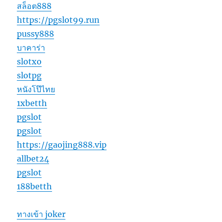
สล็อต888
https://pgslot99.run
pussy888
บาคาร่า
slotxo
slotpg
หนังโป๊ไทย
1xbetth
pgslot
pgslot
https://gaojing888.vip
allbet24
pgslot
188betth
ทางเข้า joker