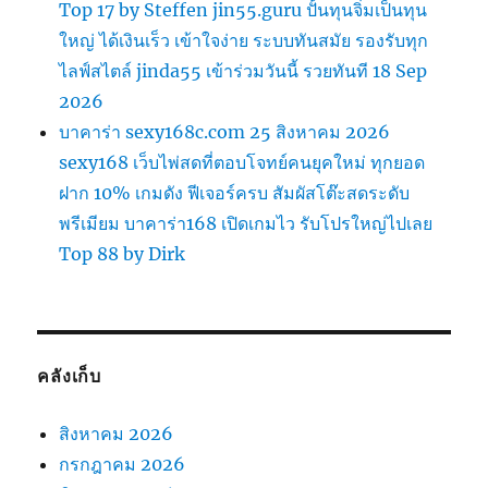
Top 17 by Steffen jin55.guru ปั้นทุนจิ๋มเป็นทุน
ใหญ่ ได้เงินเร็ว เข้าใจง่าย ระบบทันสมัย รองรับทุก
ไลฟ์สไตล์ jinda55 เข้าร่วมวันนี้ รวยทันที 18 Sep
2026
บาคาร่า sexy168c.com 25 สิงหาคม 2026
sexy168 เว็บไพ่สดที่ตอบโจทย์คนยุคใหม่ ทุกยอด
ฝาก 10% เกมดัง ฟีเจอร์ครบ สัมผัสโต๊ะสดระดับ
พรีเมียม บาคาร่า168 เปิดเกมไว รับโปรใหญ่ไปเลย
Top 88 by Dirk
คลังเก็บ
สิงหาคม 2026
กรกฎาคม 2026