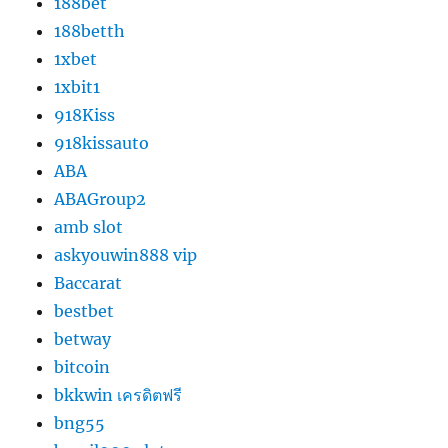
188bet
188betth
1xbet
1xbit1
918Kiss
918kissauto
ABA
ABAGroup2
amb slot
askyouwin888 vip
Baccarat
bestbet
betway
bitcoin
bkkwin เครดิตฟรี
bng55