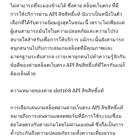
ไม่สามารถที่จะมองข้ามได้ ซึ่งค่าย สล็อตเว็บตรง ที่มี
การให้บริการผ่าน API ลิขสิทธิ์แท้ นับว่าเป็นหนึ่งในตัว
เลือกที่ได้รับความนิยมสูงสุดในขณะนี้ เพราะไม่เพียงแค่
ผู้เล่นสามารถมั่นใจในความปลอดภัยและความโปร่ง
สบายใสสำหรับเพื่อการให้บริการ แม้กระนั้นยังสามารถ
สนุกสนานไปกับการเล่นเกมสล็อตที่มีคุณภาพและ
มาตรฐานระดับสากล เราจะพาทุกคนไปทำความรู้จักกับ
ข้อดีของค่ายสล็อตเว็บตรง API ลิขสิทธิ์แท้ที่ใครกันแน่ก็
ต้องเห็นด้วย
ความหมายของค่าย slot168 API ลิขสิทธิ์แท้
การเลือกเล่นเกมสล็อตผ่านค่ายเว็บตรง API ลิขสิทธิ์แท้
หมายถึงการเล่นผ่านแพลตฟอร์มที่มีการใช้ระบบเชื่อม
ต่อโดยตรงกับค่ายเกมโดยไม่ผ่านเอเย่นต์ ซึ่งถือเป็นการ
ค้ำประกันถึงความปลอดภัยรวมทั้งความเที่ยงธรรม