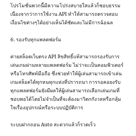
โปรโมชั่นพวกนี้มีความโปร่งสบายใสแล้วก็ชอบธรรม
เนื่องจากว่าการใช้งาน API ทำให้สามารถตรวจสอบ
เงื่อนไขต่างๆได้อย่างเห็นได้ชัดและไม่มีการฉ้อฉล
6. รองรับทุกแพลตฟอร์ม
ค่ายสล็อตเว็บตรง API ลิขสิทธิ์แท้สามารถรองรับการ
เล่นเกมผ่านหลายแพลตฟอร์ม ไม่ว่าจะเป็นคอมพิวเตอร์
หรือโทรศัพท์มือถือ ซึ่งช่วยทำให้ผู้เล่นสามารถเข้าเล่น
เกมสล็อตได้ทุกหนทุกแห่งที่ปรารถนา การรอคอยงรับ
ทุกแพลตฟอร์มยังมีผลให้ผู้เล่นสามารถเลือกเล่นเกมที่
ชอบพอได้โดยไม่จำเป็นที่จะต้องมาวิตกกังวลหรือกลุ้ม
ใจเรื่องอุปกรณ์หรือระบบปฏิบัติการ
ระบบฝากถอน Auto สะดวกแล้วก็รวดเร็ว