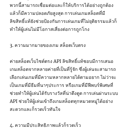
พวกนี้สามารถเชื่อมต่อและก็ให้บริการได้อย่างถูกต้อง
แล้วก็มีความปลอดภัยสูงสุด การเล่นเกมสล็อตที่มี
ลิขสิทธิ์แท้ยังช่วยป้องกันการเล่นเกมที่ไม่ยุติธรรมแล้วก็
ทำให้ผู้เล่นไม่มีโอกาสเสี่ยงต่อการถูกโกง
3. ความมากมายของเกม สล็อตเว็บตรง
ค่ายสล็อตเว็บไซต์ตรง API ลิขสิทธิ์แท้ชอบมีการเสนอ
เกมสล็อตจากหลายค่ายที่เป็นที่รู้จัก ซึ่งผู้เล่นจะสามารถ
เลือกเล่นเกมที่มีความหลากหลายได้ตามอยาก ไม่ว่าจะ
เป็นเกมที่มีธีมที่นาๆประการ หรือเกมที่มีฟีพบร์พิเศษที่
ช่วยทำให้ผู้เล่นได้รับรางวัลที่น่าดึงดูด การเล่นผ่านระบบ
API ช่วยให้ผู้เล่นเข้าถึงเกมสล็อตทุกหมวดหมู่ได้อย่าง
สะดวกและก็รวดเร็วทันใจ
4. ความมีประสิทธิภาพแล้วก็รวดเร็ว