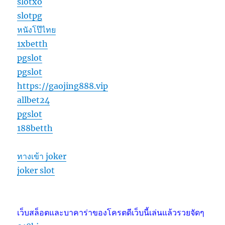
slotxo
slotpg
หนังโป๊ไทย
1xbetth
pgslot
pgslot
https://gaojing888.vip
allbet24
pgslot
188betth
ทางเข้า joker
joker slot
เว็บสล็อตและบาคาร่าของโครตดีเว็บนี้เล่นแล้วรวยจัดๆ