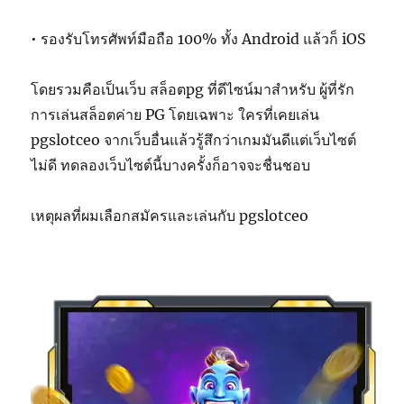
• รองรับโทรศัพท์มือถือ 100% ทั้ง Android แล้วก็ iOS
โดยรวมคือเป็นเว็บ สล็อตpg ที่ดีไซน์มาสำหรับ ผู้ที่รัก
การเล่นสล็อตค่าย PG โดยเฉพาะ ใครที่เคยเล่น
pgslotceo จากเว็บอื่นแล้วรู้สึกว่าเกมมันดีแต่เว็บไซต์
ไม่ดี ทดลองเว็บไซต์นี้บางครั้งก็อาจจะชื่นชอบ
เหตุผลที่ผมเลือกสมัครและเล่นกับ pgslotceo