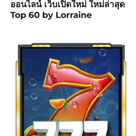
ออนไลน์ เว็บเปิดใหม่ ใหม่ล่าสุด
Top 60 by Lorraine