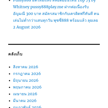
Whitney pussy888play.me ฝากต่อเนื่องรับ
อัญมณี 300 บาท สมัครสมาชิกกับเครดิตฟรีทันที คน
เล่นไม่ต่ำกว่าแสนทุกวัน พุซซี่888 พร้อมแล้ว ลุยเลย
2 August 2026
คลังเก็บ
สิงหาคม 2026
กรกฎาคม 2026
มิถุนายน 2026
พฤษภาคม 2026
เมษายน 2026
มีนาคม 2026
กุมภาพันธ์ 2026