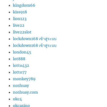
kingdom66
kiss918
lion123
live22
live22slot
lockdown168 เข้าสู่ระบบ
lockdown168 เข้าสู่ระบบ
london45
lot888
lotto432
lotto77
monkey789
no1huay
no1huay.com
okc4
okcasino