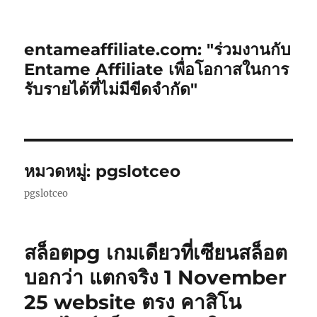
entameaffiliate.com: "ร่วมงานกับ
Entame Affiliate เพื่อโอกาสในการ
รับรายได้ที่ไม่มีขีดจำกัด"
หมวดหมู่:
pgslotceo
pgslotceo
สล็อตpg เกมเดียวที่เซียนสล็อต
บอกว่า แตกจริง 1 November
25 website ตรง คาสิโน