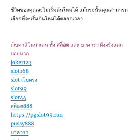
ชีวิตของคุณจะไม่เริ่มต้นใหม่ได้ แม้กระนั้นคุณสามารถ
เลือกที่จะเริ่มต้นใหม่ได้ตลอดเวลา
เว็บคาสิโนน่าเล่น ทั้ง
สล็อต
และ
บาคาร่า
ตึงจริงแตก
บ่อยมาก
joker123
slot168
slot เว็บตรง
slot99
slot44
สล็อต888
https://pgslot99.run
pussy888
บาคาร่า