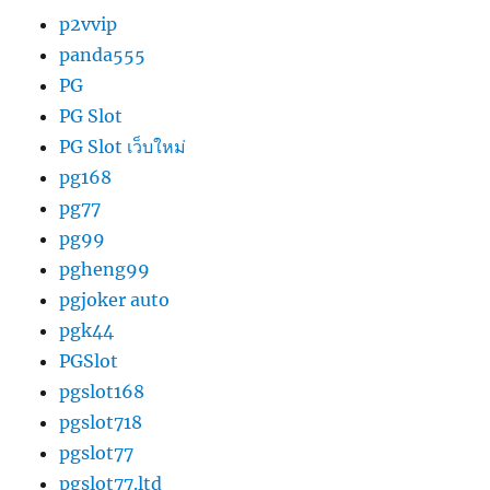
p2vvip
panda555
PG
PG Slot
PG Slot เว็บใหม่
pg168
pg77
pg99
pgheng99
pgjoker auto
pgk44
PGSlot
pgslot168
pgslot718
pgslot77
pgslot77.ltd