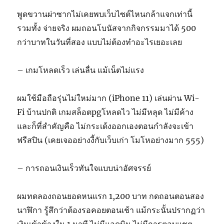
พูดขวานผ่าซากไม่เคยพบเว็บไซต์ไหนกล้าแจกเท่านี้
รวมทั้ง จ่ายจริง ผมถอนโบนัสจากกิจกรรมมาได้ 500
กว่าบาทในวันที่สอง แบบไม่ต้องทำอะไรเยอะเลย
– เกมโหลดเร็ว เล่นลื่น แม้เน็ตไม่แรง
ผมใช้มือถือรุ่นไม่ใหม่มาก (iPhone 11) เล่นผ่าน Wi-
Fi บ้านปกติ เกมสล็อตpgโหลดไว ไม่มีหลุด ไม่มีค้าง
และก็ที่สำคัญคือ ไม่กระเด้งออกเองตอนกำลังจะเข้า
ฟรีสปิน (เคยเจออย่างงี้กับเว็บเก่า โมโหอย่างมาก 555)
– การถอนเงินเร็วทันใจแบบน่าอัศจรรย์
ผมทดลองถอนยอดหนแรก 1,200 บาท กดถอนตอนสอง
นาฬิกา รู้สึกว่าต้องรอคอยตอนเช้า แม้กระนั้นปรากฏว่า