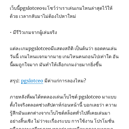
เว็บนี้pgslotceoจะโชว์ว่าเราเล่นเกมไหนล่าสุดไว้ให้
ด้วย เวลากลับมาไม่ต้องไปหาใหม่
• มีรีวิวเกมจากผู้เล่นจริง
แต่ละเกมpgslotceoมีแสดงสถิติ เป็นต้นว่า ยอดคนเล่น
วันนี้ เกมไหนแจกมากมาย เกมไหนคนถอนไปเท่าใด อัน
นี้ผมถูกใจมาก มันทำให้เลือกเกมง่ายมากยิ่งขึ้น
สรุป:
pgslotceo
มีค่าแก่การลองไหม?
ภายหลังที่ผมได้ทดลองเล่นเว็บไซต์ pgslotceo มาแบบ
ตั้งใจจริงตลอดช่วงสัปดาห์ก่อนหน้านี้ บอกเลยว่า ความ
รู้สึกมันแตกต่างจากเว็บไซต์สล็อตทั่วไปที่เคยเล่นมา
อย่างสิ้นเชิง ไม่ว่าจะเรื่องระบบ การใช้งาน โปรโมชั่น