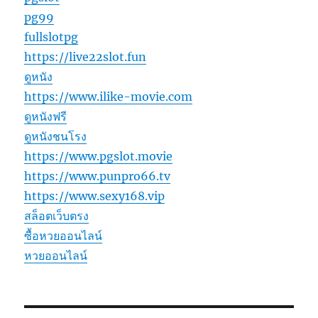
pg99
fullslotpg
https://live22slot.fun
ดูหนัง
https://www.ilike-movie.com
ดูหนังฟรี
ดูหนังชนโรง
https://www.pgslot.movie
https://www.punpro66.tv
https://www.sexy168.vip
สล็อตเว็บตรง
ซื้อหวยออนไลน์
หวยออนไลน์