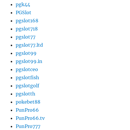
pgk44
PGSlot
pgslot168
pgslot718
pgslot77
pgslot77.ltd
pgslot99
pgslot99.in
pgslotceo
pgslotfish
pgslotgolf
pgslotth
pokebet88
PunPro66
PunPro66.tv
PunPro777