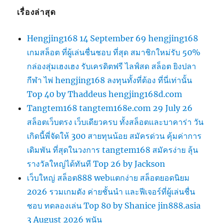
เรื่องล่าสุด
Hengjing168 14 September 69 hengjing168
เกมสล็อต ที่ผู้เล่นชื่นชอบ ที่สุด สมาชิกใหม่รับ 50%
กล่องสุ่มเฮงเฮง รับเครดิตฟรี ไลฟ์สด สล็อต ยิงปลา
กีฬา ไพ่ hengjing168 ลงทุนทั้งที่ต้อง ที่นี่เท่านั้น
Top 40 by Thaddeus hengjing168d.com
Tangtem168 tangtem168e.com 29 July 26
สล็อตเว็บตรง เว็บเดียวครบ ทั้งสล็อตและบาคาร่า วัน
เกิดนี้พี่จัดให้ 300 สายทุนน้อย สมัครด่วน คุ้มค่าการ
เดิมพัน ที่สุดในวงการ tangtem168 สมัครง่าย ลุ้น
รางวัลใหญ่ได้ทันที Top 26 by Jackson
เว็บใหญ่ สล็อต888 webแตกง่าย สล็อตยอดนิยม
2026 รวมเกมดัง ค่ายชั้นนำ และฟีเจอร์ที่ผู้เล่นชื่น
ชอบ ทดลองเล่น Top 80 by Shanice jin888.asia
3 August 2026 พนัน