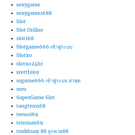
sexygame
sexygame1688
Slot
Slot Online
slot168
Slotgame666 เข้าสู่ระบบ
Slotxo
slotxo24hr
sretthi99
ssgame666 เข้าสู่ระบบ ล่าสุด
ssru
SuperGame Slot
tangtem168
teenoi69
temmax69
tookhuay 88 ถูกหวย88