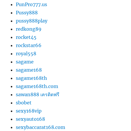
PunPro777.us
Pussy888
pussy888play
redkong89
rocket45
rockstar66
royal558
sagame
sagame168
sagame168th
sagame168th.com
sawan888 เครดิตฟรี
sbobet
sexy168vip
sexyauto168
sexybaccarat168.com