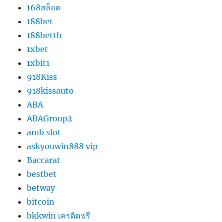
168สล็อต
188bet
188betth
1xbet
1xbit1
918Kiss
918kissauto
ABA
ABAGroup2
amb slot
askyouwin888 vip
Baccarat
bestbet
betway
bitcoin
bkkwin เครดิตฟรี