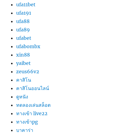
ufa11bet
ufa191
ufa88
ufa89
ufabet
ufabombx
xin88
yaibet
zeus66v2
คาสิโน
คาสิโนออนไลน์
ดูหนัง
ทดลองเล่นสล็อต
ทางเข้า live22
ทางเข้าpg
บาคาร่า