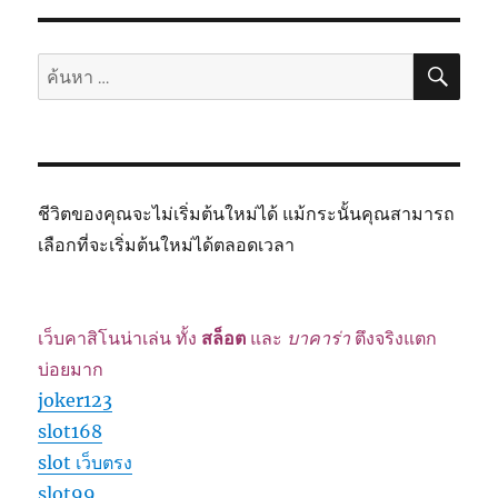
ค้นห
ค้นหา:
ชีวิตของคุณจะไม่เริ่มต้นใหม่ได้ แม้กระนั้นคุณสามารถ
เลือกที่จะเริ่มต้นใหม่ได้ตลอดเวลา
เว็บคาสิโนน่าเล่น ทั้ง
สล็อต
และ
บาคาร่า
ตึงจริงแตก
บ่อยมาก
joker123
slot168
slot เว็บตรง
slot99