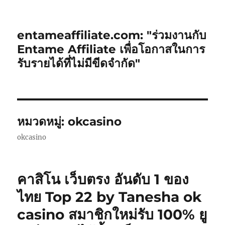
entameaffiliate.com: "ร่วมงานกับ
Entame Affiliate เพื่อโอกาสในการ
รับรายได้ที่ไม่มีขีดจำกัด"
หมวดหมู่:
okcasino
okcasino
คาสิโน เว็บตรง อันดับ 1 ของ
ไทย Top 22 by Tanesha ok
casino สมาชิกใหม่รับ 100% ยู