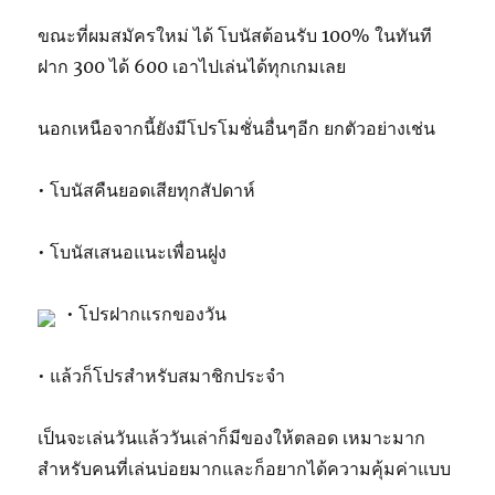
ขณะที่ผมสมัครใหม่ ได้ โบนัสต้อนรับ 100% ในทันที
ฝาก 300 ได้ 600 เอาไปเล่นได้ทุกเกมเลย
นอกเหนือจากนี้ยังมีโปรโมชั่นอื่นๆอีก ยกตัวอย่างเช่น
• โบนัสคืนยอดเสียทุกสัปดาห์
• โบนัสเสนอแนะเพื่อนฝูง
• โปรฝากแรกของวัน
• แล้วก็โปรสำหรับสมาชิกประจำ
เป็นจะเล่นวันแล้ววันเล่าก็มีของให้ตลอด เหมาะมาก
สำหรับคนที่เล่นบ่อยมากและก็อยากได้ความคุ้มค่าแบบ