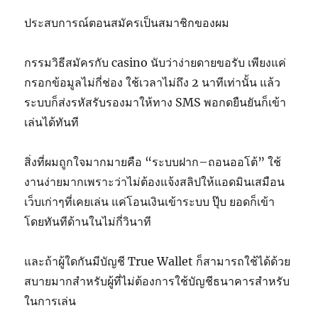
ประสบการณ์ตอนสมัครเป็นสมาชิกของผม
กรรมวิธีสมัครกับ casino นับว่าง่ายดายขอรับ เพียงแค่
กรอกข้อมูลไม่กี่ช่อง ใช้เวลาไม่ถึง 2 นาทีเท่านั้น แล้ว
ระบบก็ส่งรหัสรับรองมาให้ทาง SMS พอกดยืนยันก็เข้า
เล่นได้ทันที
สิ่งที่ผมถูกใจมากมายคือ “ระบบฝาก–ถอนออโต้” ใช้
งานง่ายมากเพราะว่าไม่ต้องแจ้งสลิปให้แอดมินเสมือน
เว็บเก่าๆที่เคยเล่น แค่โอนเงินเข้าระบบ ปุ๊บ ยอดก็เข้า
โดยทันทีด้านในไม่กี่วินาที
และถ้าผู้ใดกันมีบัญชี True Wallet ก็สามารถใช้ได้ด้วย
สบายมากสำหรับผู้ที่ไม่ต้องการใช้บัญชีธนาคารสำหรับ
ในการเล่น