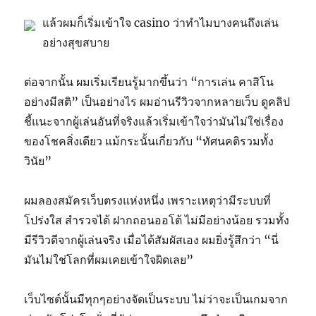
แล้วผมก็เริ่มเข้าใจ casino ว่าทำไมบางคนถึงเล่น
อย่างสุขสบาย
ต่อจากนั้น ผมเริ่มเรียนรู้มากขึ้นว่า “การเล่น คาสิโน
อย่างมีสติ” เป็นอย่างไร ผมอ่านรีวิวจากหลายเว็บ ดูคลิป
ชี้แนะจากผู้เล่นอันที่จริงแล้วเริ่มเข้าใจว่ามันไม่ใช่เรื่อง
ของโชคสิ่งเดียว แม้กระนั้นเกี่ยวกับ “ทัศนคติรวมทั้ง
วินัย”
ผมลองสมัครเว็บตรงแห่งหนึ่ง เพราะเหตุว่ามีระบบที่
โปร่งใส สำรวจได้ ฝากถอนออโต้ ไม่มีอย่างน้อย รวมทั้ง
มีรีวิวดีจากผู้เล่นจริง เมื่อได้สัมผัสเอง ผมยิ่งรู้สึกว่า “นี่
มันไม่ใช่โลกที่ผมเคยเข้าใจผิดเลย”
เว็บไซต์นั้นมีทุกๆอย่างจัดเป็นระบบ ไม่ว่าจะเป็นเกมจาก