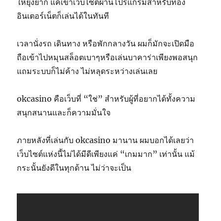
ให้ยุ่งยาก แค่เข้าเว็บไซต์ผ่านโปรแกรมสำหรับท่อง
อินเตอร์เน็ตก็เล่นได้ในทันที
เวลานั่งรถ เดินทาง หรือพักกลางวัน ผมก็มักจะเปิดมือ
ถือเข้าไปหมุนสล็อตเบาๆหรือเล่นบาคาร่าเพียงพอสนุก
แถมระบบก็ไม่ค้าง ไม่หลุดระหว่างเล่นเลย
okcasino คือเว็บที่ “ใช่” สำหรับผู้ที่อยากได้ทั้งความ
สนุกสนานและก็ความมั่นใจ
ภายหลังที่เล่นกับ okcasino มานาน ผมบอกได้เลยว่า
เว็บไซต์แห่งนี้ไม่ได้มีดีเพียงแค่ “เกมมาก” เท่านั้น แม้
กระนั้นยังดีในทุกด้าน ไม่ว่าจะเป็น