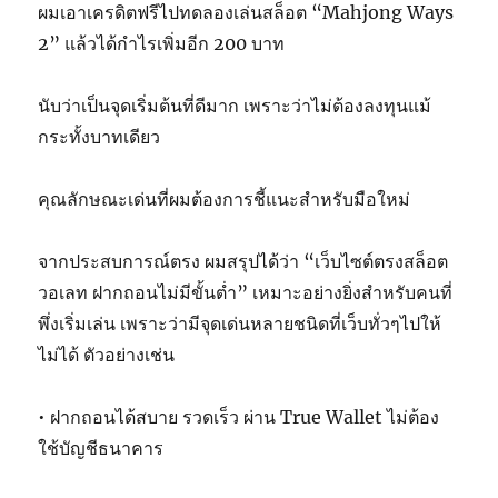
ผมเอาเครดิตฟรีไปทดลองเล่นสล็อต “Mahjong Ways
2” แล้วได้กำไรเพิ่มอีก 200 บาท
นับว่าเป็นจุดเริ่มต้นที่ดีมาก เพราะว่าไม่ต้องลงทุนแม้
กระทั้งบาทเดียว
คุณลักษณะเด่นที่ผมต้องการชี้แนะสำหรับมือใหม่
จากประสบการณ์ตรง ผมสรุปได้ว่า “เว็บไซต์ตรงสล็อต
วอเลท ฝากถอนไม่มีขั้นต่ำ” เหมาะอย่างยิ่งสำหรับคนที่
พึ่งเริ่มเล่น เพราะว่ามีจุดเด่นหลายชนิดที่เว็บทั่วๆไปให้
ไม่ได้ ตัวอย่างเช่น
• ฝากถอนได้สบาย รวดเร็ว ผ่าน True Wallet ไม่ต้อง
ใช้บัญชีธนาคาร