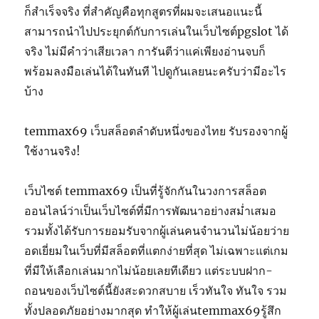
ก็สำเร็จจริง ที่สำคัญคือทุกสูตรที่ผมจะเสนอแนะนี้
สามารถนำไปประยุกต์กับการเล่นในเว็บไซต์pgslot ได้
จริง ไม่มีคำว่าเสียเวลา การันตีว่าแค่เพียงอ่านจบก็
พร้อมลงมือเล่นได้ในทันที ไปดูกันเลยนะครับว่ามีอะไร
บ้าง
temmax69 เว็บสล็อตลำดับหนึ่งของไทย รับรองจากผู้
ใช้งานจริง!
เว็บไซต์ temmax69 เป็นที่รู้จักกันในวงการสล็อต
ออนไลน์ว่าเป็นเว็บไซต์ที่มีการพัฒนาอย่างสม่ำเสมอ
รวมทั้งได้รับการยอมรับจากผู้เล่นคนจำนวนไม่น้อยว่าย
อดเยี่ยมในเว็บที่มีสล็อตที่แตกง่ายที่สุด ไม่เฉพาะแต่เกม
ที่มีให้เลือกเล่นมากไม่น้อยเลยทีเดียว แต่ระบบฝาก-
ถอนของเว็บไซต์นี้ยังสะดวกสบาย เร็วทันใจ ทันใจ รวม
ทั้งปลอดภัยอย่างมากสุด ทำให้ผู้เล่นtemmax69รู้สึก