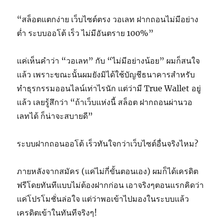
“สล็อตแตกง่าย เว็บไซต์ตรง วอเลท ฝากถอนไม่มีอย่าง
ต่ำ ระบบออโต้ เร็ว ไม่มีอันตราย 100%”
แค่เห็นคำว่า “วอเลท” กับ “ไม่มีอย่างน้อย” ผมก็สนใจ
แล้ว เพราะขณะนั้นผมยังมิได้ใช้บัญชีธนาคารสำหรับ
ทำธุรกรรมออนไลน์เท่าไรนัก แต่ว่ามี True Wallet อยู่
แล้ว เลยรู้สึกว่า “ถ้าเว็บแห่งนี้ สล็อต ฝากถอนผ่านวอ
เลทได้ ก็น่าจะสบายดี”
ระบบฝากถอนออโต้ เร็วทันใจกว่าเว็บไซต์อื่นจริงไหม?
ภายหลังจากสมัคร (แค่ไม่กี่ขั้นตอนเอง) ผมก็ได้เครดิต
ฟรีโดยทันทีแบบไม่ต้องฝากก่อน เอาจริงๆตอนแรกคิดว่า
แค่โปรโมชั่นล่อใจ แต่ว่าพอเข้าไปมองในระบบแล้ว
เครดิตเข้าในทันทีจริงๆ!