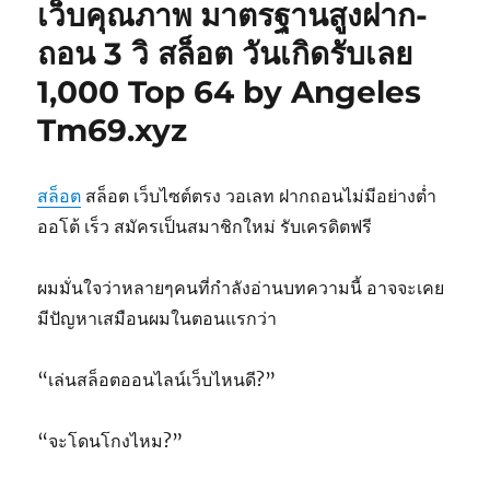
เว็บคุณภาพ มาตรฐานสูงฝาก-
ถอน 3 วิ สล็อต วันเกิดรับเลย
1,000 Top 64 by Angeles
Tm69.xyz
สล็อต
สล็อต เว็บไซต์ตรง วอเลท ฝากถอนไม่มีอย่างต่ำ
ออโต้ เร็ว สมัครเป็นสมาชิกใหม่ รับเครดิตฟรี
ผมมั่นใจว่าหลายๆคนที่กำลังอ่านบทความนี้ อาจจะเคย
มีปัญหาเสมือนผมในตอนแรกว่า
“เล่นสล็อตออนไลน์เว็บไหนดี?”
“จะโดนโกงไหม?”