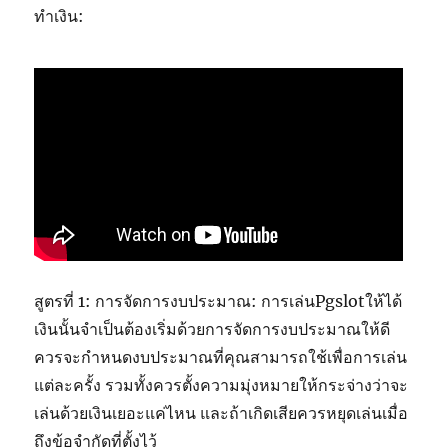
ทำเงิน:
สูตรที่ 1: การจัดการงบประมาณ: การเล่นPgslotให้ได้
เงินนั้นจำเป็นต้องเริ่มด้วยการจัดการงบประมาณให้ดี
ควรจะกำหนดงบประมาณที่คุณสามารถใช้เพื่อการเล่น
แต่ละครั้ง รวมทั้งควรตั้งความมุ่งหมายให้กระจ่างว่าจะ
เล่นด้วยเงินเยอะแค่ไหน และถ้าเกิดเสียควรหยุดเล่นเมื่อ
ถึงข้อจำกัดที่ตั้งไว้