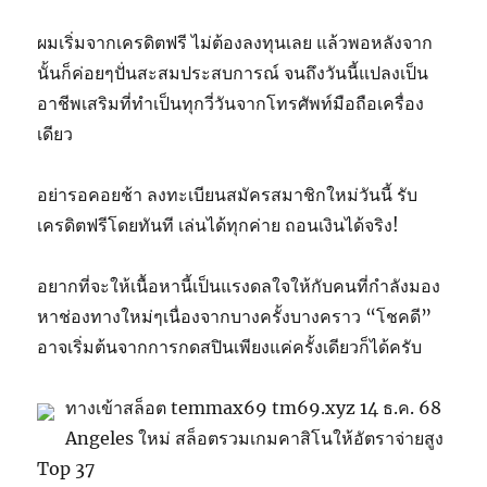
ผมเริ่มจากเครดิตฟรี ไม่ต้องลงทุนเลย แล้วพอหลังจาก
นั้นก็ค่อยๆปั่นสะสมประสบการณ์ จนถึงวันนี้แปลงเป็น
อาชีพเสริมที่ทำเป็นทุกวี่วันจากโทรศัพท์มือถือเครื่อง
เดียว
อย่ารอคอยช้า ลงทะเบียนสมัครสมาชิกใหม่วันนี้ รับ
เครดิตฟรีโดยทันที เล่นได้ทุกค่าย ถอนเงินได้จริง!
อยากที่จะให้เนื้อหานี้เป็นแรงดลใจให้กับคนที่กำลังมอง
หาช่องทางใหม่ๆเนื่องจากบางครั้งบางคราว “โชคดี”
อาจเริ่มต้นจากการกดสปินเพียงแค่ครั้งเดียวก็ได้ครับ
ทางเข้าสล็อต temmax69 tm69.xyz 14 ธ.ค. 68
Angeles ใหม่ สล็อตรวมเกมคาสิโนให้อัตราจ่ายสูง
Top 37