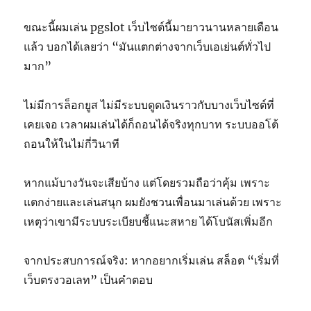
ขณะนี้ผมเล่น pgslot เว็บไซต์นี้มายาวนานหลายเดือน
แล้ว บอกได้เลยว่า “มันแตกต่างจากเว็บเอเย่นต์ทั่วไป
มาก”
ไม่มีการล็อกยูส ไม่มีระบบดูดเงินราวกับบางเว็บไซต์ที่
เคยเจอ เวลาผมเล่นได้ก็ถอนได้จริงทุกบาท ระบบออโต้
ถอนให้ในไม่กี่วินาที
หากแม้บางวันจะเสียบ้าง แต่โดยรวมถือว่าคุ้ม เพราะ
แตกง่ายและเล่นสนุก ผมยังชวนเพื่อนมาเล่นด้วย เพราะ
เหตุว่าเขามีระบบระเบียบชี้แนะสหาย ได้โบนัสเพิ่มอีก
จากประสบการณ์จริง: หากอยากเริ่มเล่น สล็อต “เริ่มที่
เว็บตรงวอเลท” เป็นคำตอบ