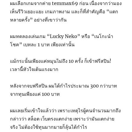
ผมเลือกเกมจากค่าย temmax69 ก่อน เนื่องจากว่ามอง
เห็นรีวิวเยอะแยะ เกมภาพงาม และก็ที่สำคัญคือ “แตก
หลายครั้ง” อย่างที่เขาว่ากัน
ผมทดลองเล่นเกม “Lucky Neko” หรือ “เนโกะนำ
โชค” เบทละ 1 บาท เพียงเท่านั้น
แม้กระนั้นเพียงแค่หมุนไม่ถึง 10 ครั้ง ก็เข้าฟรีสปิน!
เวลานี้หัวใจเต้นแรงมาก
หลังจากจบฟรีสปิน ผมได้กำไรประมาณ 300 กว่าบาท
จากทุนเพียงแค่ 100 บาท
ผมเลยเริ่มเข้าใจแล้วว่า เพราะเหตุไรผู้คนจำนวนมากถึง
กล่าวว่า สล็อต เว็บตรงแตกง่าย เพราะว่ามันแตกง่าย
จริง ไม่ต้องใช้ทุนมากมายก็ลุ้นได้กำไร