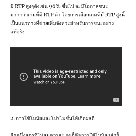
มี RTP สูงๆดังเช่น 96% ขึ้นไป จะมีโอกาสชนะ
มากกว่าเกมที่มี RTP ต่ำ โดยการเลือกเกมที่มี RTP สูงนี้
เป็นแนวทางที่ช่วยเพิ่มจังหวะสำหรับการชนะอย่าง
แท้จริง
2. การใช้โบนัสและโปรโมชั่นให้เกิดผลดี
อีกหนึ่งสูตรที่ไม่สมควรละเลยก็คือการใช้โบนัสแล้วก็