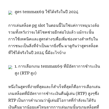
สูตร temmax69 ใช้ได้จริงในปี 2024
การเล่นสล็อต pg slot ในตอนนี้ไม่ใช่แค่การหมุนวงล้อ
รวมทั้งหวังว่าจะได้โชคช่วยอีกต่อไปแล้ว แม้กระนั้น
การใช้เทคนิคและสูตรต่างๆเพื่อเพิ่มช่องทางสำหรับใน
การชนะเป็นสิ่งที่จำเป็นมากยิ่งขึ้น มาดูกันว่าสูตรสล็อต
ที่ใช้ได้จริงในปี 2024 นี้มีอะไรบ้าง
1. การเลือกเกม temmax69 ที่มีอัตราการชำระเงิน
สูง (RTP สูง)
หนึ่งในสูตรที่ง่ายที่สุดและก็สำเร็จที่สุดก็คือการเลือกเล่น
เกมสล็อตที่มีอัตราการชำระเงินคืนผู้เล่น (RTP) สูงๆซึ่ง
RTP เป็นการคำนวณว่าผู้เล่นมีโอกาสที่กำลังจะได้รับ
เงินคืนมากน้อยแค่ไหนจากการเล่นเกมนั้นๆเกมสล็อตที่