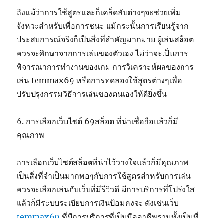
ถึงแม้ว่าการใช้สูตรและก็เคล็ดลับต่างๆจะช่วยเพิ่ม
จังหวะสำหรับเพื่อการชนะ แม้กระนั้นการเรียนรู้จาก
ประสบการณ์จริงก็เป็นสิ่งที่สำคัญมากมาย ผู้เล่นสล็อต
ควรจะศึกษาจากการเล่นของตัวเอง ไม่ว่าจะเป็นการ
พิจารณาการทำงานของเกม การวิเคราะห์ผลของการ
เล่น temmax69 หรือการทดลองใช้สูตรต่างๆเพื่อ
ปรับปรุงกรรมวิธีการเล่นของตนเองให้ดียิ่งขึ้น
6. การเลือกเว็บไซต์ 69สล็อต ที่น่าเชื่อถือแล้วก็มี
คุณภาพ
การเลือกเว็บไซต์สล็อตที่น่าไว้วางใจแล้วก็มีคุณภาพ
เป็นสิ่งที่จำเป็นมากพอๆกับการใช้สูตรสำหรับการเล่น
ควรจะเลือกเล่นกับเว็บที่มีรีวิวดี มีการบริการที่โปร่งใส
แล้วก็มีระบบระเบียบการเงินป้อมคงจะ ดังเช่นเว็บ
temmax69
ที่มีการบริการที่เป็นมืออาชีพรวมทั้งเป็นที่