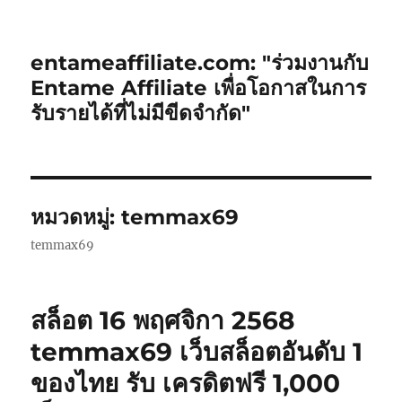
entameaffiliate.com: "ร่วมงานกับ
Entame Affiliate เพื่อโอกาสในการ
รับรายได้ที่ไม่มีขีดจำกัด"
หมวดหมู่:
temmax69
temmax69
สล็อต 16 พฤศจิกา 2568
temmax69 เว็บสล็อตอันดับ 1
ของไทย รับ เครดิตฟรี 1,000