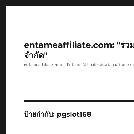
entameaffiliate.com: "ร่วมง
จำกัด"
entameaffiliate.com: "Entame Affiliate เสนอโอกาสในการร่
ป้ายกำกับ:
pgslot168