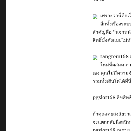
เพราะว่านี่คื
อีกทั้งเรื่องร
สำคัญคือ “แจกหนักท
สิทธิ์มั่งคั่งแบบไม่ท
tangtem168 มิไ
ใหม่ที่ผสมควา
เอง คุณไม่มีความจ
รวมทั้งเติบโตได้ที่
pgslot168 ลิขสิทธ
ถ้าคุณเคยสงสัยว่าเก
จะแตกกลับนิ่งสนิท
pgslot168 เพราะเหต