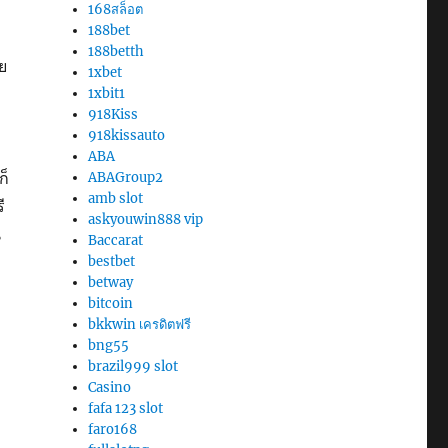
168สล็อต
188bet
188betth
ย
1xbet
1xbit1
918Kiss
918kissauto
ABA
ก็
ABAGroup2
amb slot
ี
askyouwin888 vip
น
Baccarat
bestbet
betway
bitcoin
bkkwin เครดิตฟรี
bng55
brazil999 slot
Casino
fafa 123 slot
faro168