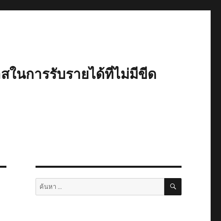
นการรับรายได้ที่ไม่มีขีด
ค้นหา
ค้นหา: