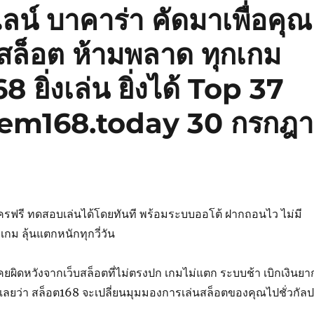
น์ บาคาร่า คัดมาเพื่อคุณ
ล็อต ห้ามพลาด ทุกเกม
 ยิ่งเล่น ยิ่งได้ Top 37
em168.today 30 กรกฎา
ฟรี ทดสอบเล่นได้โดยทันที พร้อมระบบออโต้ ฝากถอนไว ไม่มี
กเกม ลุ้นแตกหนักทุกวี่วัน
คยผิดหวังจากเว็บสล็อตที่ไม่ตรงปก เกมไม่แตก ระบบช้า เบิกเงินยา
เลยว่า สล็อต168 จะเปลี่ยนมุมมองการเล่นสล็อตของคุณไปชั่วกัลป