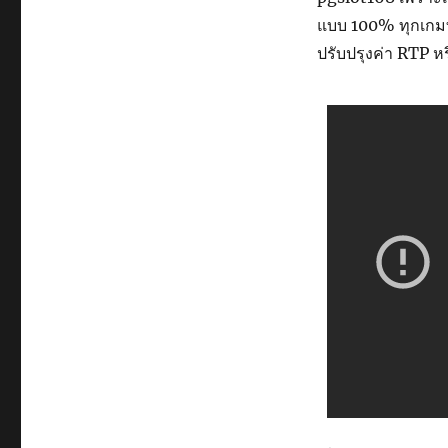
แบบ 100% ทุกเกมที
ปรับปรุงค่า RTP 