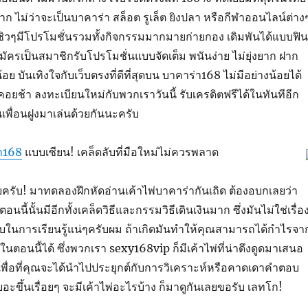
าก ไม่ว่าจะเป็นบาคาร่า สล็อต รูเล็ต ยิงปลา หรือกีฬาออนไลน์ต่าง
ชิวๆมีโปรโมชั่นรวมทั้งกิจกรรมมากมายก่ายกอง เดิมพันได้แบบฟิ
มัครเป็นสมาชิกรับโปรโมชั่นแบบจัดเต็ม พนันง่าย ไม่ยุ่งยาก ฝาก
อย บันเทิงใจกับเว็บตรงที่ดีที่สุดบน บาคาร่า168 ไม่มีอย่างน้อยได้
อยช้า ลงทะเบียนใหม่กับพวกเราวันนี้ รับเครดิตฟรีได้ในทันทีอีก
เพื่อนฝูงมาเล่นด้วยกันนะครับ
า168
แบบเซียน! เคล็ดลับที่มือใหม่ไม่ควรพลาด
ยครับ! มาทดลองฝึกหัดอ่านเค้าไพ่บาคาร่ากันเถิด ต้องอบกเลยว่า
นี้นั้นมีอีกทั้งเคล็ดวิธีและกรรมวิธีเดินเงินมาก ซึ่งมันไม่ใช่เรื่อ
ับในการเรียนรู้แน่ๆครับผม ถ้าเกิดมันทำให้คุณสามารถได้กำไรจา
ตอนนี้ได้ ซึ่งพวกเรา sexy168vip ก็มีเค้าไพ่ที่น่าดึงดูดมาเสนอ
เพื่อที่คุณจะได้นำไปประยุกต์กับการวิเคราะห์หรือคาดเดาคำตอบ
อะขึ้นเรื่อยๆ จะมีเค้าไพ่อะไรบ้าง ก็มาดูกันเลยขอรับ เลทโก!