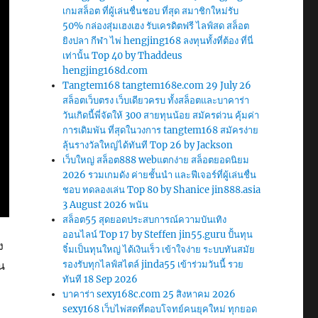
เกมสล็อต ที่ผู้เล่นชื่นชอบ ที่สุด สมาชิกใหม่รับ
50% กล่องสุ่มเฮงเฮง รับเครดิตฟรี ไลฟ์สด สล็อต
ยิงปลา กีฬา ไพ่ hengjing168 ลงทุนทั้งที่ต้อง ที่นี่
เท่านั้น Top 40 by Thaddeus
hengjing168d.com
Tangtem168 tangtem168e.com 29 July 26
สล็อตเว็บตรง เว็บเดียวครบ ทั้งสล็อตและบาคาร่า
วันเกิดนี้พี่จัดให้ 300 สายทุนน้อย สมัครด่วน คุ้มค่า
การเดิมพัน ที่สุดในวงการ tangtem168 สมัครง่าย
ลุ้นรางวัลใหญ่ได้ทันที Top 26 by Jackson
เว็บใหญ่ สล็อต888 webแตกง่าย สล็อตยอดนิยม
2026 รวมเกมดัง ค่ายชั้นนำ และฟีเจอร์ที่ผู้เล่นชื่น
ชอบ ทดลองเล่น Top 80 by Shanice jin888.asia
3 August 2026 พนัน
สล็อต55 สุดยอดประสบการณ์ความบันเทิง
ออนไลน์ Top 17 by Steffen jin55.guru ปั้นทุน
ง
จิ๋มเป็นทุนใหญ่ ได้เงินเร็ว เข้าใจง่าย ระบบทันสมัย
น
รองรับทุกไลฟ์สไตล์ jinda55 เข้าร่วมวันนี้ รวย
ทันที 18 Sep 2026
บาคาร่า sexy168c.com 25 สิงหาคม 2026
sexy168 เว็บไพ่สดที่ตอบโจทย์คนยุคใหม่ ทุกยอด