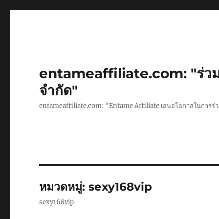
entameaffiliate.com: "ร่วมง
จำกัด"
entameaffiliate.com: "Entame Affiliate เสนอโอกาสในการร่
หมวดหมู่:
sexy168vip
sexy168vip