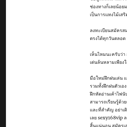
ช่องทางก็เลยน้อย
เป็นการแทงไม้เสริ
ลงทะเบียนสมัครสมา
ตรงได้ทุกวันตลอด 
เห็นไหมนะครับว่า ก
เด่นล้นหลามเพียงใ
มือใหม่ฝึกฝนเล่น
รวมทั้งฝึกฝนตัวเอง
ฝึกหัดอ่านเค้าไพ่
สามารถเรียนรู้ด้ว
และที่สำคัญ อย่าเ
เลย sexy168vip ล
สิ้นแน่นอน สมัครเ