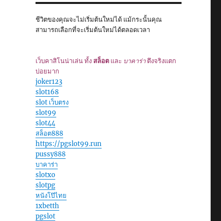
ชีวิตของคุณจะไม่เริ่มต้นใหม่ได้ แม้กระนั้นคุณ
สามารถเลือกที่จะเริ่มต้นใหม่ได้ตลอดเวลา
เว็บคาสิโนน่าเล่น ทั้ง
สล็อต
และ
บาคาร่า
ตึงจริงแตก
บ่อยมาก
joker123
slot168
slot เว็บตรง
slot99
slot44
สล็อต888
https://pgslot99.run
pussy888
บาคาร่า
slotxo
slotpg
หนังโป๊ไทย
1xbetth
pgslot