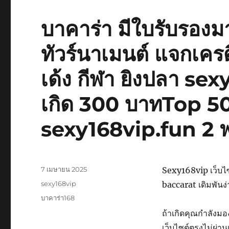
บาคาร่า มีใบรับรอง
ทัวร์นาเมนต์ แจกเครด
เด้ง กีฬา ยิงปลา se
เกิด 300 บาทTop 50
sexy168vip.fun 2 พ
เขียน
7 เมษายน 2025
Sexy168vip เว็บไซ
เมื่อ
หมวด
sexy168vip
baccarat เดิมพันง่า
หมู่
ป้าย
บาคาร่า168
กำกับ
ถ้าเกิดคุณกำลังมอ
เว็บไซต์ตรงไม่ผ่านเ