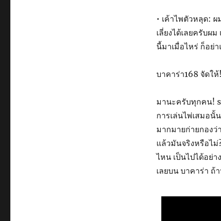
• เค้าไพตัวหลุด:
เลี่ยงได้เลยครับผ
นี้มาเมื่อไหร่ ก็อ
บาคาร่า168 จัดให
มานะครับทุกคน! s
การเล่นไพ่เสมอนั
มากมายก่ายกองว่า 
แล้วมันจริงหรือไม
ไหน เป็นไปได้อย่า
เลยบน บาคาร่า ถ้