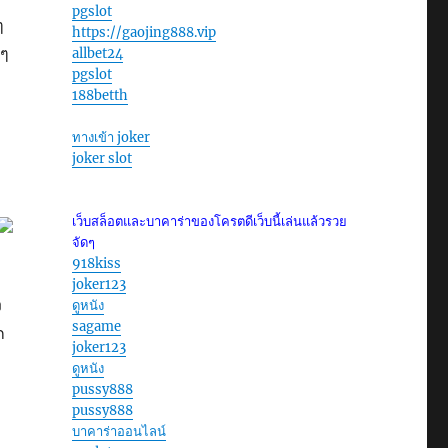
pgslot
ๆ
https://gaojing888.vip
นๆ
allbet24
pgslot
188betth
ทางเข้า joker
joker slot
เว็บสล็อตและบาคาร่าของโครตดีเว็บนี้เล่นแล้วรวย
จัดๆ
918kiss
joker123
ง
ดูหนัง
sagame
ก
joker123
ดูหนัง
pussy888
pussy888
บาคาร่าออนไลน์