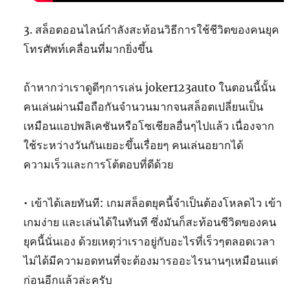
3. สล็อตออนไลน์กำลังสะท้อนวิธีการใช้ชีวิตของคนยุค
โทรศัพท์เคลื่อนที่มากยิ่งขึ้น
ถ้าหากว่าเราดูดีๆการเล่น joker123auto ในตอนนี้นั้น
คนเล่นผ่านมือถือกันจำนวนมากจนสล็อตเปลี่ยนเป็น
เหมือนแอปพลิเคชันหรือโซเชียลอื่นๆไปแล้ว เนื่องจาก
ใช้ระหว่างวันกันเยอะขึ้นเรื่อยๆ คนเล่นอยากได้
ความเร็วและการโต้ตอบที่ดีด้วย
• เข้าได้เลยทันที: เกมสล็อตยุคนี้จำเป็นต้องโหลดไว เข้า
เกมง่าย และเล่นได้ในทันที ซึ่งมันก็สะท้อนชีวิตของคน
ยุคนี้นั่นเอง ด้วยเหตุว่าเราอยู่กับอะไรที่เร็วๆตลอดเวลา
ไม่ได้มีความอดทนที่จะต้องมารออะไรนานๆเหมือนแต่
ก่อนอีกแล้วล่ะครับ