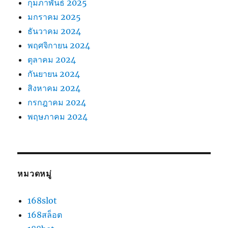
กุมภาพันธ์ 2025
มกราคม 2025
ธันวาคม 2024
พฤศจิกายน 2024
ตุลาคม 2024
กันยายน 2024
สิงหาคม 2024
กรกฎาคม 2024
พฤษภาคม 2024
หมวดหมู่
168slot
168สล็อต