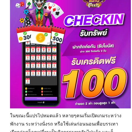
ในขณะนี้แปรไปหมดแล้ว หลายๆคนเริ่มเปิดเกมระหว่าง
พักงาน ระหว่างนั่งรถ หรือใช้เล่นก่อนนอนเพื่อบรรเทา