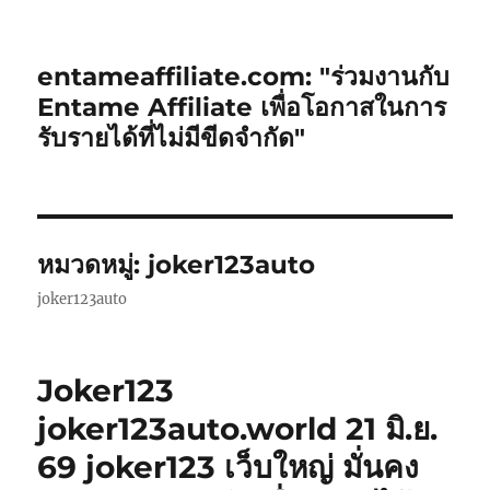
entameaffiliate.com: "ร่วมงานกับ
Entame Affiliate เพื่อโอกาสในการ
รับรายได้ที่ไม่มีขีดจำกัด"
หมวดหมู่:
joker123auto
joker123auto
Joker123
joker123auto.world 21 มิ.ย.
69 joker123 เว็บใหญ่ มั่นคง