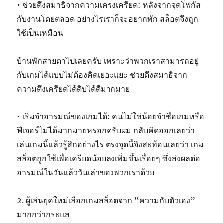
• ช่วยดึงสมาธิจากความเคร่งเครียด: หลังจากจุดโฟกัส
กับงานโดยตลอด อย่างไรเราก็จะอยากพัก สล็อตจึงถูก
ใช้เป็นเหมือน
บ้านพักสายตาไปเลยครับ เพราะว่าพวกเราสามารถอยู่
กับเกมได้แบบไม่ต้องคิดเยอะแยะ ช่วยดึงสมาธิจาก
ความตึงเครียดได้ดิบได้ดีมากมาย
• เริ่มจำอารมณ์ของเกมได้: คนไม่ใช่น้อยจำชื่อเกมหรือ
ฟีเจอร์ไม่ได้มากมายหรอกครับผม กลับคิดออกเลยว่า
เล่นเกมนี้แล้วรู้สึกอย่างไร ตรงจุดนี้จึงสะท้อนเลยว่า เกม
สล็อตถูกใช้เพื่อเครียดน้อยลงเพิ่มขึ้นเรื่อยๆ ซึ่งส่งผลต่อ
อารมณ์ในวันแล้ววันเล่าของพวกเราด้วย
2. ผู้เล่นยุคใหม่เลือกเกมสล็อตจาก “ความกับตัวเอง”
มากกว่ากระแส