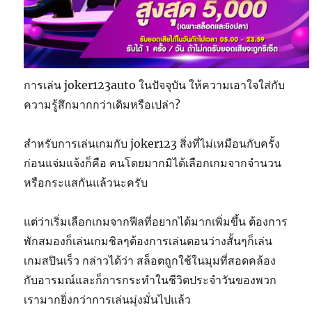
การเล่น joker123auto ในปัจจุบัน ให้ความเอาใจใส่กับ
ความรู้สึกมากกว่าเดิมหรือเปล่า?
สำหรับการเล่นเกมกับ joker123 สิ่งที่ไม่เหมือนกับครั้ง
ก่อนแจ่มแจ้งก็คือ คนโดยมากมิได้เลือกเกมจากจำนวน
หรือกระแสกันแล้วนะครับ
แต่ว่าเริ่มเลือกเกมจากฟีลที่อยากได้มากเพิ่มขึ้น ต้องการ
พักสมองก็เล่นเกมชิลๆต้องการเล่นตอนว่างสั้นๆก็เล่น
เกมสปินเร็ว กล่าวได้ว่า สล็อตถูกใช้ในมุมที่สอดคล้อง
กับอารมณ์และก็การกระทำในชีวิตประจำวันของพวก
เรามากยิ่งกว่าการเล่นมุ่งมั่นไปแล้ว