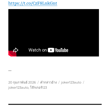
https://t.co/CzF8LnkGnt
…
เขียน
รูป
หมวด
ป้าย
20 กุมภาพันธ์ 2026
คำกล่าวอ้าง
joker123auto
เมื่อ
แบบ
หมู่
กำกับ
joker123auto
,
โจ๊กเกอร์123
เรื่อง