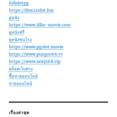
fullslotpg
https://live22slot.fun
ดูหนัง
https://www.ilike-movie.com
ดูหนังฟรี
ดูหนังชนโรง
https://www.pgslot.movie
https://www.punpro66.tv
https://www.sexy168.vip
สล็อตเว็บตรง
ซื้อหวยออนไลน์
หวยออนไลน์
เรื่องล่าสุด