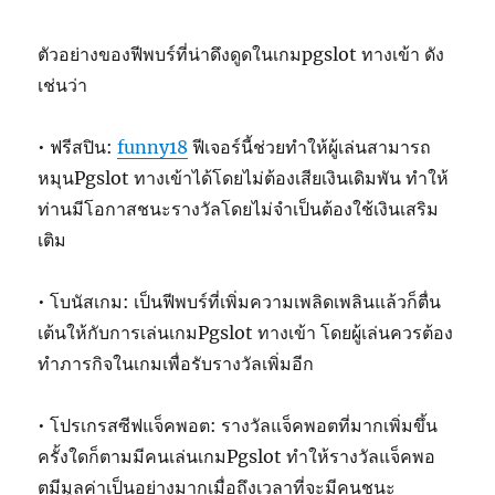
ตัวอย่างของฟีพบร์ที่น่าดึงดูดในเกมpgslot ทางเข้า ดัง
เช่นว่า
• ฟรีสปิน:
funny18
ฟีเจอร์นี้ช่วยทำให้ผู้เล่นสามารถ
หมุนPgslot ทางเข้าได้โดยไม่ต้องเสียเงินเดิมพัน ทำให้
ท่านมีโอกาสชนะรางวัลโดยไม่จำเป็นต้องใช้เงินเสริม
เติม
• โบนัสเกม: เป็นฟีพบร์ที่เพิ่มความเพลิดเพลินแล้วก็ตื่น
เต้นให้กับการเล่นเกมPgslot ทางเข้า โดยผู้เล่นควรต้อง
ทำภารกิจในเกมเพื่อรับรางวัลเพิ่มอีก
• โปรเกรสซีฟแจ็คพอต: รางวัลแจ็คพอตที่มากเพิ่มขึ้น
ครั้งใดก็ตามมีคนเล่นเกมPgslot ทำให้รางวัลแจ็คพอ
ตมีมูลค่าเป็นอย่างมากเมื่อถึงเวลาที่จะมีคนชนะ