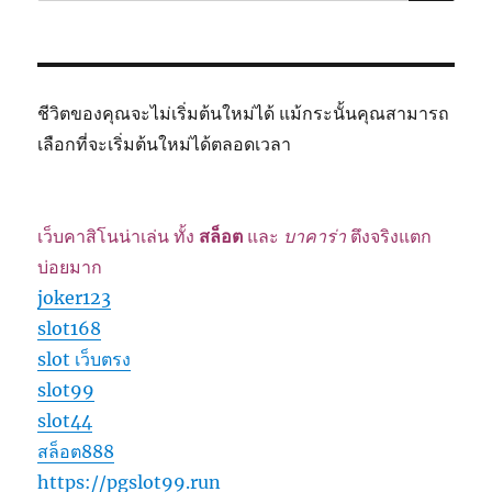
ชีวิตของคุณจะไม่เริ่มต้นใหม่ได้ แม้กระนั้นคุณสามารถ
เลือกที่จะเริ่มต้นใหม่ได้ตลอดเวลา
เว็บคาสิโนน่าเล่น ทั้ง
สล็อต
และ
บาคาร่า
ตึงจริงแตก
บ่อยมาก
joker123
slot168
slot เว็บตรง
slot99
slot44
สล็อต888
https://pgslot99.run