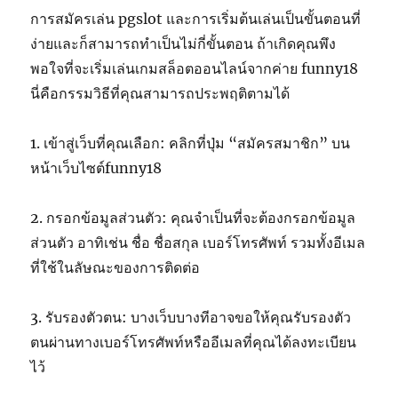
การสมัครเล่น pgslot และการเริ่มต้นเล่นเป็นขั้นตอนที่
ง่ายและก็สามารถทำเป็นไม่กี่ขั้นตอน ถ้าเกิดคุณพึง
พอใจที่จะเริ่มเล่นเกมสล็อตออนไลน์จากค่าย funny18
นี่คือกรรมวิธีที่คุณสามารถประพฤติตามได้
1. เข้าสู่เว็บที่คุณเลือก: คลิกที่ปุ่ม “สมัครสมาชิก” บน
หน้าเว็บไซต์funny18
2. กรอกข้อมูลส่วนตัว: คุณจำเป็นที่จะต้องกรอกข้อมูล
ส่วนตัว อาทิเช่น ชื่อ ชื่อสกุล เบอร์โทรศัพท์ รวมทั้งอีเมล
ที่ใช้ในลัษณะของการติดต่อ
3. รับรองตัวตน: บางเว็บบางทีอาจขอให้คุณรับรองตัว
ตนผ่านทางเบอร์โทรศัพท์หรืออีเมลที่คุณได้ลงทะเบียน
ไว้