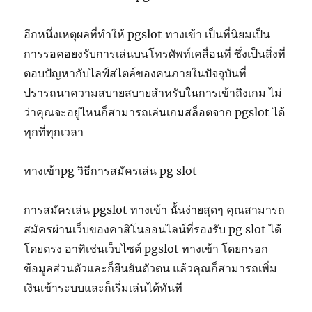
อีกหนึ่งเหตุผลที่ทำให้ pgslot ทางเข้า เป็นที่นิยมเป็น
การรอคอยงรับการเล่นบนโทรศัพท์เคลื่อนที่ ซึ่งเป็นสิ่งที่
ตอบปัญหากับไลฟ์สไตล์ของคนภายในปัจจุบันที่
ปรารถนาความสบายสบายสำหรับในการเข้าถึงเกม ไม่
ว่าคุณจะอยู่ไหนก็สามารถเล่นเกมสล็อตจาก pgslot ได้
ทุกที่ทุกเวลา
ทางเข้าpg วิธีการสมัครเล่น pg slot
การสมัครเล่น pgslot ทางเข้า นั้นง่ายสุดๆ คุณสามารถ
สมัครผ่านเว็บของคาสิโนออนไลน์ที่รองรับ pg slot ได้
โดยตรง อาทิเช่นเว็บไซต์ pgslot ทางเข้า โดยกรอก
ข้อมูลส่วนตัวและก็ยืนยันตัวตน แล้วคุณก็สามารถเพิ่ม
เงินเข้าระบบและก็เริ่มเล่นได้ทันที