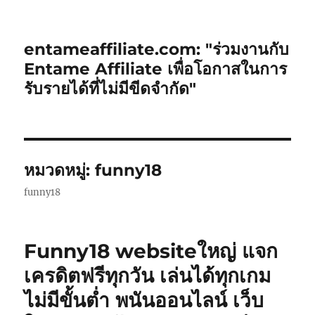
entameaffiliate.com: "ร่วมงานกับ
Entame Affiliate เพื่อโอกาสในการ
รับรายได้ที่ไม่มีขีดจำกัด"
หมวดหมู่:
funny18
funny18
Funny18 websiteใหญ่ แจก
เครดิตฟรีทุกวัน เล่นได้ทุกเกม
ไม่มีขั้นต่ำ พนันออนไลน์ เว็บ