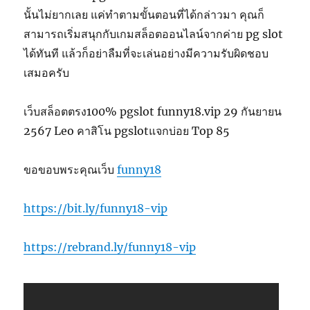
นั้นไม่ยากเลย แค่ทำตามขั้นตอนที่ได้กล่าวมา คุณก็
สามารถเริ่มสนุกกับเกมสล็อตออนไลน์จากค่าย pg slot
ได้ทันที แล้วก็อย่าลืมที่จะเล่นอย่างมีความรับผิดชอบ
เสมอครับ
เว็บสล็อตตรง100% pgslot funny18.vip 29 กันยายน
2567 Leo คาสิโน pgslotแจกบ่อย Top 85
ขอขอบพระคุณเว็บ
funny18
https://bit.ly/funny18-vip
https://rebrand.ly/funny18-vip