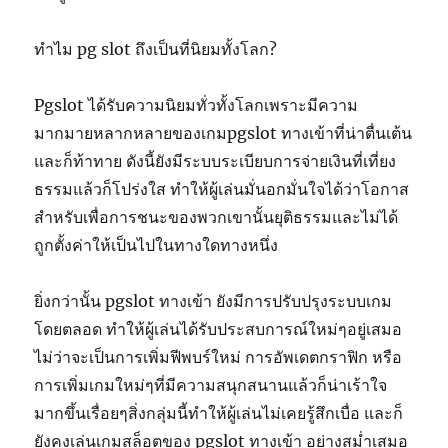
ทำไม pg slot ถึงเป็นที่นิยมทั้งโลก?
Pgslot ได้รับความนิยมทั่วทั้งโลกเพราะมีความ
มากมายหลากหลายของเกมpgslot ทางเข้าที่น่าตื่นเต้น
และก็ท้าทาย ดังนี้ยังมีระบบระเบียบการจ่ายเงินที่เที่ยง
ธรรมแล้วก็โปร่งใส ทำให้ผู้เล่นมั่นอกมั่นใจได้ว่าโอกาส
สำหรับเพื่อการชนะของพวกเขานั้นยุติธรรมและไม่ได้
ถูกตั้งค่าให้เป็นไปในทางใดทางหนึ่ง
ยิ่งกว่านั้น pgslot ทางเข้า ยังมีการปรับปรุงระบบเกม
โดยตลอด ทำให้ผู้เล่นได้รับประสบการณ์ใหม่ๆอยู่เสมอ
ไม่ว่าจะเป็นการเพิ่มฟีพบร์ใหม่ การอัพเดตกราฟิก หรือ
การเพิ่มเกมใหม่ๆที่มีความสนุกสนานแล้วก็น่าเร้าใจ
มากขึ้นเรื่อยๆสิ่งกลุ่มนี้ทำให้ผู้เล่นไม่เคยรู้สึกเบื่อ และก็
ยังคงเล่นเกมสล็อตของ pgslot ทางเข้า อย่างสม่ำเสมอ