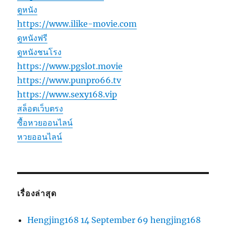
ดูหนัง
https://www.ilike-movie.com
ดูหนังฟรี
ดูหนังชนโรง
https://www.pgslot.movie
https://www.punpro66.tv
https://www.sexy168.vip
สล็อตเว็บตรง
ซื้อหวยออนไลน์
หวยออนไลน์
เรื่องล่าสุด
Hengjing168 14 September 69 hengjing168