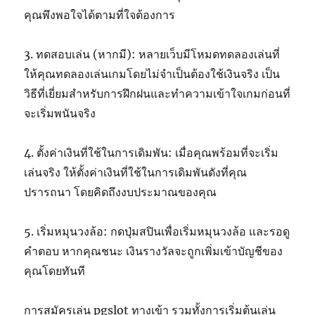
คุณพึงพอใจได้ตามที่ใจต้องการ
3. ทดสอบเล่น (หากมี): หลายเว็บมีโหมดทดลองเล่นที่
ให้คุณทดลองเล่นเกมโดยไม่จำเป็นต้องใช้เงินจริง เป็น
วิธีที่เยี่ยมสำหรับการฝึกฝนและทำความเข้าใจเกมก่อนที่
จะเริ่มพนันจริง
4. ตั้งค่าเงินที่ใช้ในการเดิมพัน: เมื่อคุณพร้อมที่จะเริ่ม
เล่นจริง ให้ตั้งค่าเงินที่ใช้ในการเดิมพันดังที่คุณ
ปรารถนา โดยคิดถึงงบประมาณของคุณ
5. เริ่มหมุนวงล้อ: กดปุ่มสปินเพื่อเริ่มหมุนวงล้อ และรอดู
คำตอบ หากคุณชนะ เงินรางวัลจะถูกเพิ่มเข้าบัญชีของ
คุณโดยทันที
การสมัครเล่น pgslot ทางเข้า รวมทั้งการเริ่มต้นเล่น