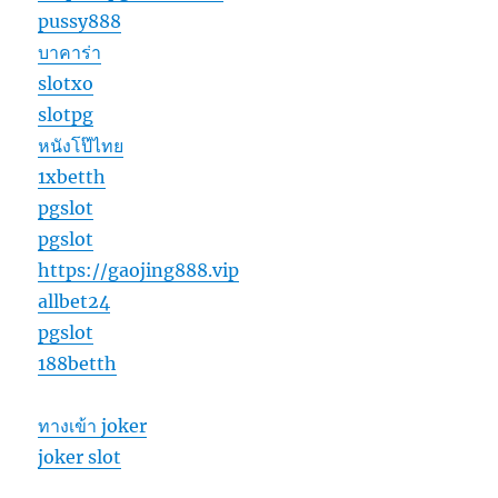
pussy888
บาคาร่า
slotxo
slotpg
หนังโป๊ไทย
1xbetth
pgslot
pgslot
https://gaojing888.vip
allbet24
pgslot
188betth
ทางเข้า joker
joker slot