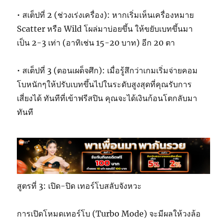
• สเต็ปที่ 2 (ช่วงเร่งเครื่อง): หากเริ่มเห็นเครื่องหมาย
Scatter หรือ Wild โผล่มาบ่อยขึ้น ให้ขยับเบทขึ้นมา
เป็น 2-3 เท่า (อาทิเช่น 15-20 บาท) อีก 20 ตา
• สเต็ปที่ 3 (ตอนเผด็จศึก): เมื่อรู้สึกว่าเกมเริ่มจ่ายคอม
โบหนักๆให้ปรับเบทขึ้นไปในระดับสูงสุดที่คุณรับการ
เสี่ยงได้ ทันทีที่เข้าฟรีสปิน คุณจะได้เงินก้อนโตกลับมา
ทันที
สูตรที่ 3: เปิด-ปิด เทอร์โบสลับจังหวะ
การเปิดโหมดเทอร์โบ (Turbo Mode) จะมีผลให้วงล้อ