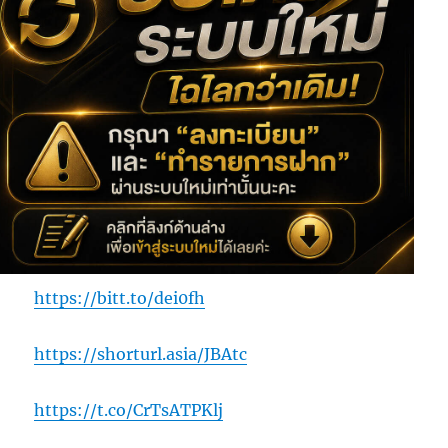
https://bitt.to/dei0fh
https://shorturl.asia/JBAtc
https://t.co/CrTsATPKlj