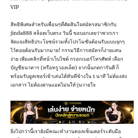
VIP
สิทธิพิเศษสำหรับเพื่อนๆที่ตัดสินใจสมัครสมาชิกกับ
jinda888 สล็อตเว็บตรง วันนี้ ขอบอกเลยว่าพวกเรา
จัดแจงสิทธิประโยชน์รวมทั้งโปรโมชั่นต้อนรับแบบจุกๆ
ไว้คอยต้อนรับมากมาย! กรรมวิธีการสมัครก็ง่ายแสน
ง่าย เพียงคลิกที่หน้าเว็บไซต์ กรอกเบอร์โทรศัพท์ เลือก
บัญชีธนาคาร (หรือทรูวอลเล็ต) จากนั้นกดการันตี ก็
พร้อมรับยูสเซอร์เข้าเล่นได้ทันทีข้างใน 1 นาที ไม่ต้องส่ง
เอกสาร ไม่ต้องผ่านแอดไม่นให้วุ่นวายใจ
ยิ่งไปกว่านี้เรายังมีคณะทำงานคอลเซ็นเตอร์ระดับมือ