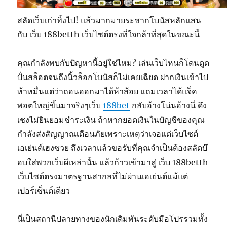
สลัดเว็บเก่าทิ้งไป! แล้วมากมายระชากโบนัสหลักแสน
กับ เว็บ 188betth เว็บไซต์ตรงที่ใจกล้าที่สุดในขณะนี้
คุณกำลังพบกับปัญหานี้อยู่ใช่ไหม? เล่นเว็บไหนก็โดนดูด
ปั่นสล็อตจนถึงนิ้วล็อกโบนัสก็ไม่เคยเฉียด ฝากเงินเข้าไป
ห้าหมื่นแต่ว่าถอนออกมาได้ห้าส้อย แถมเวลาได้แจ็ค
พอตใหญ่ขึ้นมาจริงๆเว็บ
188bet
กลับอ้างโน่นอ้างนี่ ดึง
เชงไม่ยินยอมชำระเงิน ถ้าหากยอดเงินในบัญชีของคุณ
กำลังส่งสัญญาณเตือนภัยเพราะเหตุว่าเจอแต่เว็บไซต์
เอเย่นต์เฮงซวย ถึงเวลาแล้วขอรับที่คุณจำเป็นต้องสลัดบ๊
อบใส่พวกเว็บผีเหล่านั้น แล้วก้าวเข้ามาสู่ เว็บ 188betth
เว็บไซต์ตรงมาตรฐานสากลที่ไม่ผ่านเอเย่นต์แม้แต่
เปอร์เซ็นต์เดียว
นี่เป็นสถานีปลายทางของนักเดิมพันระดับมือโปรรวมทั้ง