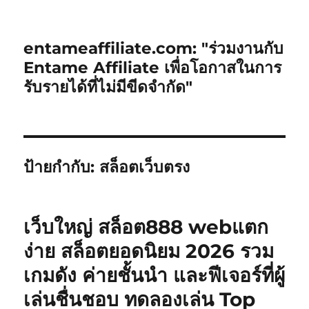
entameaffiliate.com: "ร่วมงานกับ
Entame Affiliate เพื่อโอกาสในการ
รับรายได้ที่ไม่มีขีดจำกัด"
ป้ายกำกับ:
สล็อตเว็บตรง
เว็บใหญ่ สล็อต888 webแตก
ง่าย สล็อตยอดนิยม 2026 รวม
เกมดัง ค่ายชั้นนำ และฟีเจอร์ที่ผู้
เล่นชื่นชอบ ทดลองเล่น Top