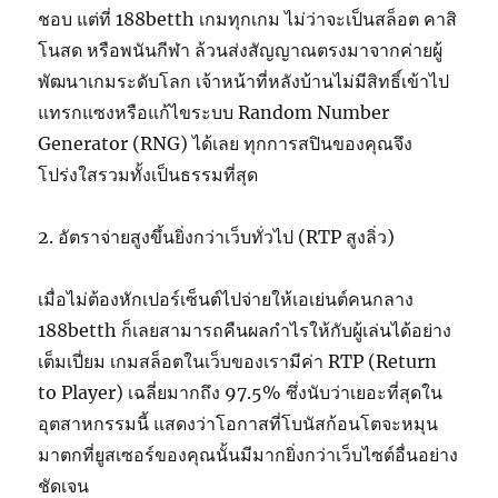
ชอบ แต่ที่ 188betth เกมทุกเกม ไม่ว่าจะเป็นสล็อต คาสิ
โนสด หรือพนันกีฬา ล้วนส่งสัญญาณตรงมาจากค่ายผู้
พัฒนาเกมระดับโลก เจ้าหน้าที่หลังบ้านไม่มีสิทธิ์เข้าไป
แทรกแซงหรือแก้ไขระบบ Random Number
Generator (RNG) ได้เลย ทุกการสปินของคุณจึง
โปร่งใสรวมทั้งเป็นธรรมที่สุด
2. อัตราจ่ายสูงขึ้นยิ่งกว่าเว็บทั่วไป (RTP สูงลิ่ว)
เมื่อไม่ต้องหักเปอร์เซ็นต์ไปจ่ายให้เอเย่นต์คนกลาง
188betth ก็เลยสามารถคืนผลกำไรให้กับผู้เล่นได้อย่าง
เต็มเปี่ยม เกมสล็อตในเว็บของเรามีค่า RTP (Return
to Player) เฉลี่ยมากถึง 97.5% ซึ่งนับว่าเยอะที่สุดใน
อุตสาหกรรมนี้ แสดงว่าโอกาสที่โบนัสก้อนโตจะหมุน
มาตกที่ยูสเซอร์ของคุณนั้นมีมากยิ่งกว่าเว็บไซต์อื่นอย่าง
ชัดเจน