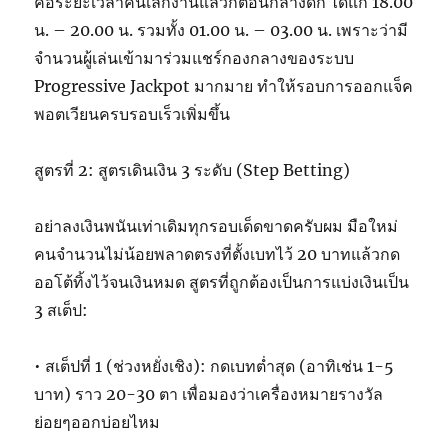
คือระยะเวลาคนเลิกงานแล้วก็ตอนกลางดึก ได้แก่ 18.00
น. – 20.00 น. รวมทั้ง 01.00 น. – 03.00 น. เพราะว่ามี
จำนวนผู้เล่นเข้ามาร่วมแชร์กองกลางของระบบ
Progressive Jackpot มากมาย ทำให้รอบการออกแจ็ค
พอตเวียนครบรอบเร็วเพิ่มขึ้น
สูตรที่ 2: สูตรเดินเงิน 3 ระดับ (Step Betting)
อย่าลงเงินพนันเท่าเดิมทุกรอบเด็ดขาดครับผม มือใหม่
คนจำนวนไม่น้อยพลาดตรงที่ตั้งเบทไว้ 20 บาทแล้วกด
ออโต้ทิ้งไว้จนเงินหมด สูตรที่ถูกต้องเป็นการแบ่งเงินเป็น
3 สเต็ป:
• สเต็ปที่ 1 (ช่วงหยั่งเชิง): กดเบทต่ำสุด (อาทิเช่น 1-5
บาท) ราว 20-30 ตา เพื่อมองว่าเครื่องหมายรางวัล
ย่อยๆออกบ่อยไหม