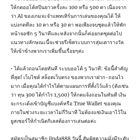
ให้กดออโต้สปินยาวครั้งละ 100 หรือ 500 ตา เนื่องจาก
ว่า AI ของเกมจะจำแพทเทิร์นการเล่นของคุณได้ ให้
แบ่งกดทีละ 10 ตา หรือ 30 ตา พอเพียงจบชุดแล้วให้พัก
หน้าจอซัก 5 วินาทีและหลังจากนั้นก็ค่อยกดชุดต่อไป
แนวทางลักษณะนี้จะช่วยรีเซ็ตระบบการสุ่มเดารางวัล
ให้เข้าข้างพวกเราเพิ่มขึ้นเรื่อยๆค่ะ
• ได้แล้วถอนโดยทันที ระบบออโต้ 5 วินาที: ข้อนี้สำคัญ
ที่สุด! เว็บไซต์ สล็อตเว็บตรง ของพวกเราฝาก-ถอนไว
มาก เมื่อคุณได้กำไรได้ตามแผนการที่ตั้งไว้แล้ว (ดังเช่น
ว่า ทุน 300 ได้กำไร 1,500) ให้กดแจ้งถอนในทันที เงิน
จะกระเด้งเข้าบัญชีแบงค์หรือ True Wallet ของคุณ
ภายในช่วงระยะเวลาไม่กี่วินาที ไม่ต้องแช่เงินเอาไว้ใน
ยูสเซอร์ให้กำเนิดกิเลสต้องการเล่นต่อค่ะ
สมัครเป็นสมาชิก jinda888 วันนี้ สัมผัสความมั่งมีระดับ