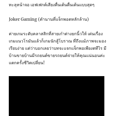
ทะลุหน้าจอ เอฟเฟกต์เสียงตื่นเต้นตื่นเต้นแบบสุดๆ
Joker Gaming (ตำนานที่แจ็กพอตหลักล้าน)
ค่ายเกมระดับคลาสสิกที่สายเก๋าต่างยกนิ้วให้ เด่นเรื่อง
เกมแนวโรมันแล้วก็เกมนักสู้โบราณ ที่ถึงแม้ภาพจะมอง
เรียบง่าย แต่ว่าบอกเลยว่าบทจะแจกแจ็กพอเพียงตทีไร มี
บ้านขายบ้านมีรถยนต์ขายรถยนต์จ่ายให้คุณแน่นอนค่ะ
แตกครั้งชีวิตเปลี่ยน!