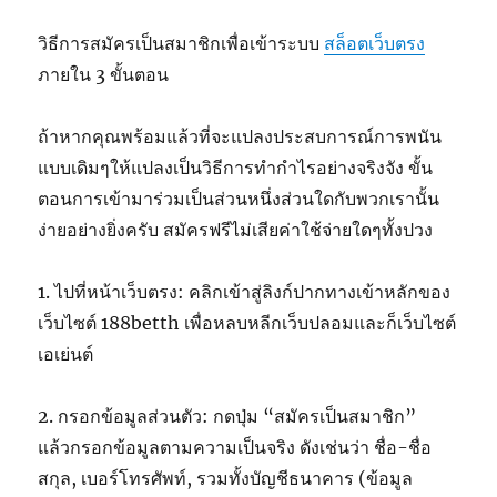
วิธีการสมัครเป็นสมาชิกเพื่อเข้าระบบ
สล็อตเว็บตรง
ภายใน 3 ขั้นตอน
ถ้าหากคุณพร้อมแล้วที่จะแปลงประสบการณ์การพนัน
แบบเดิมๆให้แปลงเป็นวิธีการทำกำไรอย่างจริงจัง ขั้น
ตอนการเข้ามาร่วมเป็นส่วนหนึ่งส่วนใดกับพวกเรานั้น
ง่ายอย่างยิ่งครับ สมัครฟรีไม่เสียค่าใช้จ่ายใดๆทั้งปวง
1. ไปที่หน้าเว็บตรง: คลิกเข้าสู่ลิงก์ปากทางเข้าหลักของ
เว็บไซต์ 188betth เพื่อหลบหลีกเว็บปลอมและก็เว็บไซต์
เอเย่นต์
2. กรอกข้อมูลส่วนตัว: กดปุ่ม “สมัครเป็นสมาชิก”
แล้วกรอกข้อมูลตามความเป็นจริง ดังเช่นว่า ชื่อ-ชื่อ
สกุล, เบอร์โทรศัพท์, รวมทั้งบัญชีธนาคาร (ข้อมูล