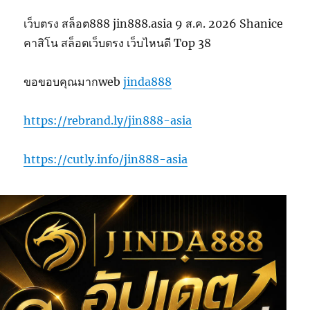
เว็บตรง สล็อต888 jin888.asia 9 ส.ค. 2026 Shanice
คาสิโน สล็อตเว็บตรง เว็บไหนดี Top 38
ขอขอบคุณมากweb
jinda888
https://rebrand.ly/jin888-asia
https://cutly.info/jin888-asia