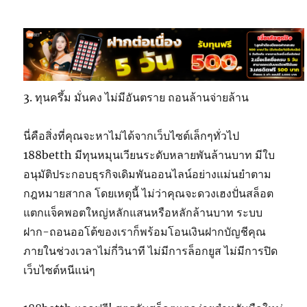
3. ทุนครึ้ม มั่นคง ไม่มีอันตราย ถอนล้านจ่ายล้าน
นี่คือสิ่งที่คุณจะหาไม่ได้จากเว็บไซต์เล็กๆทั่วไป
188betth มีทุนหมุนเวียนระดับหลายพันล้านบาท มีใบ
อนุมัติประกอบธุรกิจเดิมพันออนไลน์อย่างแม่นยำตาม
กฎหมายสากล โดยเหตุนี้ ไม่ว่าคุณจะดวงเฮงปั่นสล็อต
แตกแจ็คพอตใหญ่หลักแสนหรือหลักล้านบาท ระบบ
ฝาก-ถอนออโต้ของเราก็พร้อมโอนเงินฝากบัญชีคุณ
ภายในช่วงเวลาไม่กี่วินาที ไม่มีการล็อกยูส ไม่มีการปิด
เว็บไซต์หนีแน่ๆ