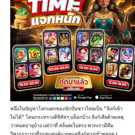
หนึ่งในปัญหาโลกแตกของนักปั่นชาวไทยเป็น “ลิงก์เข้า
ไม่ได้” โดนกระทรวงดิจิทัลฯ บล็อกบ้าง ลิงก์เสียด้วยเหตุ
ว่าหมดอายุบ้าง แต่ว่าที่ สล็อตเว็บตรง พวกเรามีทีม
วิศวกรระบบที่รอสแตนด์บายดูแลลิงก์ทางเข้าตลอด 1