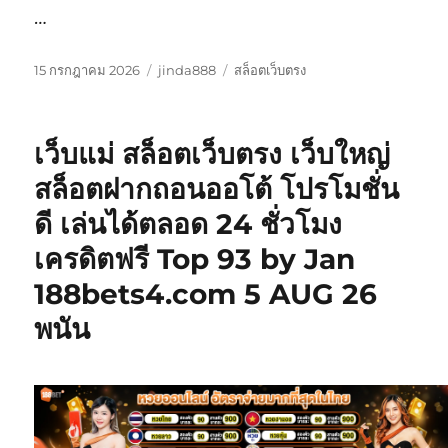
…
เขียน
หมวด
ป้าย
15 กรกฎาคม 2026
jinda888
สล็อตเว็บตรง
เมื่อ
หมู่
กำกับ
เว็บแม่ สล็อตเว็บตรง เว็บใหญ่
สล็อตฝากถอนออโต้ โปรโมชั่น
ดี เล่นได้ตลอด 24 ชั่วโมง
เครดิตฟรี Top 93 by Jan
188bets4.com 5 AUG 26
พนัน