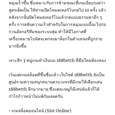
หมุนเร็วขึ้น ซึ่งเหมาะกับการข้ามขณะที่เกมเงียบๆแต่ว่า
สูตรเด็ดเป็น ให้ท่านเปิดโหมดเทอร์โบกดไป 10 ครั้ง แล้ว
หลังจากนั้นปิดโหมดเทอร์โบแล้วกดแบบธรรมดาอีก 5
ครั้ง การสลับความเร็วสำหรับในการหมุนแบบนี้จะไปก่อ
กวนอัลกอริทึมของระบบสุ่ม ทำให้มีโอกาสที่
เครื่องหมายโบนัสจะตกลงมาล็อกในตำแหน่งที่ถูกง่าย
มากยิ่งขึ้น
เจาะลึก 3 หมู่เกมทำเงินบน 188betth ที่มือใหม่ต้องลอง
เว้นแต่เกมสล็อตที่ขึ้นชื่อแล้ว เว็บไซต์ 188betth ยังเป็น
ศูนย์รวมความสนุกสนานครบวงจรที่มีเกมให้เลือกเล่น
188betth อีกมากมาย ซึ่งแต่ละหมู่ก็มีเสน่ห์แล้วก็ได้
กำไรก้าวหน้าไม่แพ้กันเลยครับ
• เกมสล็อตออนไลน์ (Slot Online)