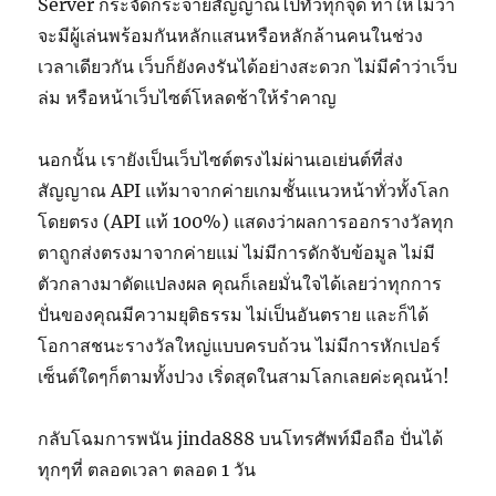
Server กระจัดกระจายสัญญาณไปทั่วทุกจุด ทำให้ไม่ว่า
จะมีผู้เล่นพร้อมกันหลักแสนหรือหลักล้านคนในช่วง
เวลาเดียวกัน เว็บก็ยังคงรันได้อย่างสะดวก ไม่มีคำว่าเว็บ
ล่ม หรือหน้าเว็บไซต์โหลดช้าให้รำคาญ
นอกนั้น เรายังเป็นเว็บไซต์ตรงไม่ผ่านเอเย่นต์ที่ส่ง
สัญญาณ API แท้มาจากค่ายเกมชั้นแนวหน้าทั่วทั้งโลก
โดยตรง (API แท้ 100%) แสดงว่าผลการออกรางวัลทุก
ตาถูกส่งตรงมาจากค่ายแม่ ไม่มีการดักจับข้อมูล ไม่มี
ตัวกลางมาดัดแปลงผล คุณก็เลยมั่นใจได้เลยว่าทุกการ
ปั่นของคุณมีความยุติธรรม ไม่เป็นอันตราย และก็ได้
โอกาสชนะรางวัลใหญ่แบบครบถ้วน ไม่มีการหักเปอร์
เซ็นต์ใดๆก็ตามทั้งปวง เริ่ดสุดในสามโลกเลยค่ะคุณน้า!
กลับโฉมการพนัน jinda888 บนโทรศัพท์มือถือ ปั่นได้
ทุกๆที่ ตลอดเวลา ตลอด 1 วัน