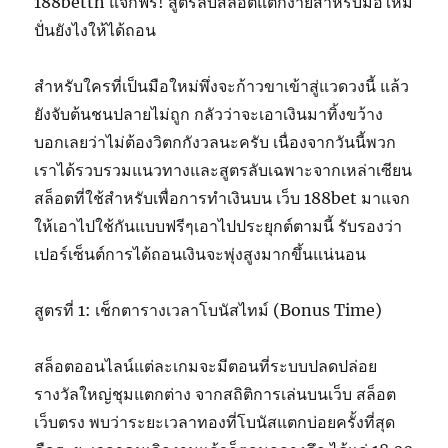
188betth แจกฟรี! สูตรลับสล็อตแตกง่ายสำหรับมือใหม่
ปั่นยังไงให้ได้ถอน
สำหรับใครที่เป็นมือใหม่พึ่งจะก้าวขาเข้าสู่แวดวงนี้ แล้ว
ยังจับต้นชนปลายไม่ถูก กลัวว่าจะเอาเงินมาทิ้งขว้าง
บอกเลยว่าไม่ต้องวิตกกังวลนะครับ เนื่องจากวันนี้พวก
เราได้รวบรวมแนวทางและสูตรลับเฉพาะจากเหล่าเซียน
สล็อตที่ใช้สำหรับเพื่อการทำเงินบน เว็บ 188bet มาแจก
ให้เอาไปใช้กันแบบฟรีๆเอาไปประยุกต์ตามนี้ รับรองว่า
เปอร์เซ็นต์การได้ถอนเงินจะพุ่งสูงมากขึ้นแน่นอน
สูตรที่ 1: เช็กตารางเวลาโบนัสไทม์ (Bonus Time)
สล็อตออนไลน์แต่ละเกมจะมีตอนที่ระบบปลดปล่อย
รางวัลใหญ่ชุมแตกต่าง จากสถิติการเล่นบนเว็บ สล็อต
เว็บตรง พบว่าระยะเวลาทองที่โบนัสแตกบ่อยครั้งที่สุด