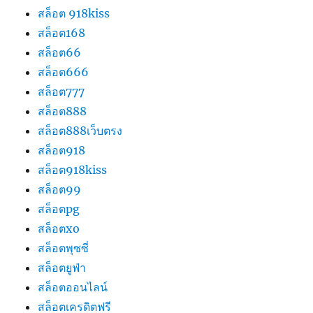
สล็อต 918kiss
สล็อต168
สล็อต66
สล็อต666
สล็อต777
สล็อต888
สล็อต888เว็บตรง
สล็อต918
สล็อต918kiss
สล็อต99
สล็อตpg
สล็อตxo
สล็อตพุซซี่
สล็อตยูฟ่า
สล็อตออนไลน์
สล็อตเครดิตฟรี