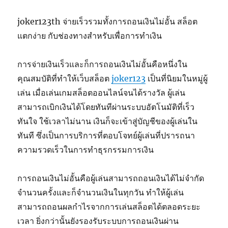
joker123th จ่ายเร็วรวมทั้งการถอนเงินไม่อั้น สล็อต
แตกง่าย กับช่องทางสำหรับเพื่อการทำเงิน
การจ่ายเงินเร็วและก็การถอนเงินไม่อั้นคือหนึ่งใน
คุณสมบัติที่ทำให้เว็บสล็อต
joker123
เป็นที่นิยมในหมู่ผู้
เล่น เมื่อเล่นเกมสล็อตออนไลน์จนได้รางวัล ผู้เล่น
สามารถเบิกเงินได้โดยทันทีผ่านระบบอัตโนมัติที่เร็ว
ทันใจ ใช้เวลาไม่นาน เงินก็จะเข้าสู่บัญชีของผู้เล่นใน
ทันที ซึ่งเป็นการบริการที่ตอบโจทย์ผู้เล่นที่ปรารถนา
ความรวดเร็วในการทำธุรกรรมการเงิน
การถอนเงินไม่อั้นคือผู้เล่นสามารถถอนเงินได้ไม่จำกัด
จำนวนครั้งและก็จำนวนเงินในทุกวัน ทำให้ผู้เล่น
สามารถถอนผลกำไรจากการเล่นสล็อตได้ตลอดระยะ
เวลา ยิ่งกว่านั้นยังรองรับระบบการถอนเงินผ่าน