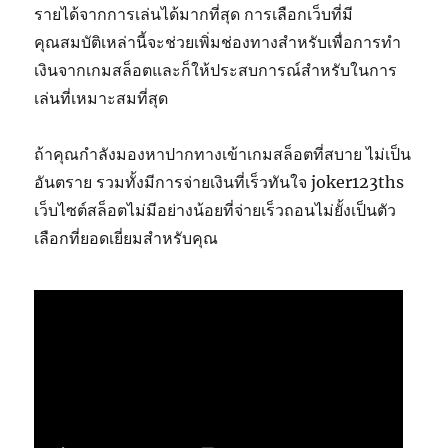
รายได้จากการเล่นได้มากที่สุด การเลือกเว็บที่มี
คุณสมบัติเหล่านี้จะช่วยเพิ่มช่องทางสำหรับเพื่อการทำ
เงินจากเกมสล็อตและก็ให้ประสบการณ์สำหรับในการ
เล่นที่เหมาะสมที่สุด
ถ้าคุณกำลังมองหาปากทางเข้าเกมสล็อตที่สบาย ไม่เป็น
อันตราย รวมทั้งมีการจ่ายเงินที่เร็วทันใจ joker123ths
เว็บไซต์สล็อตไม่มีอย่างน้อยที่จ่ายเร็วถอนไม่ยั้งเป็นตัว
เลือกที่ยอดเยี่ยมสำหรับคุณ