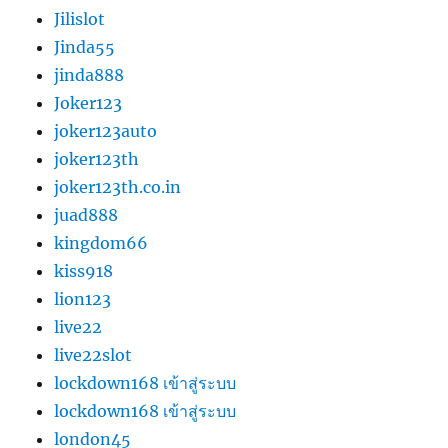
Jilislot
Jinda55
jinda888
Joker123
joker123auto
joker123th
joker123th.co.in
juad888
kingdom66
kiss918
lion123
live22
live22slot
lockdown168 เข้าสู่ระบบ
lockdown168 เข้าสู่ระบบ
london45