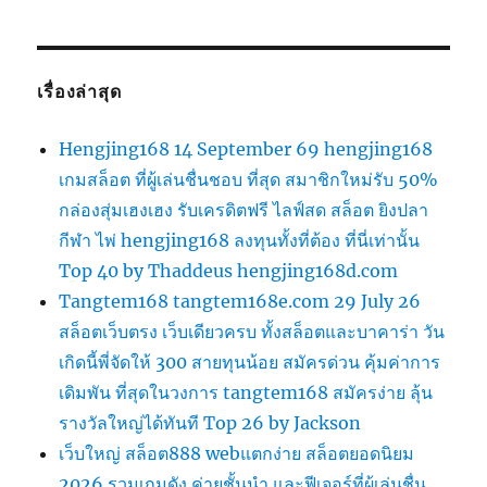
เรื่องล่าสุด
Hengjing168 14 September 69 hengjing168
เกมสล็อต ที่ผู้เล่นชื่นชอบ ที่สุด สมาชิกใหม่รับ 50%
กล่องสุ่มเฮงเฮง รับเครดิตฟรี ไลฟ์สด สล็อต ยิงปลา
กีฬา ไพ่ hengjing168 ลงทุนทั้งที่ต้อง ที่นี่เท่านั้น
Top 40 by Thaddeus hengjing168d.com
Tangtem168 tangtem168e.com 29 July 26
สล็อตเว็บตรง เว็บเดียวครบ ทั้งสล็อตและบาคาร่า วัน
เกิดนี้พี่จัดให้ 300 สายทุนน้อย สมัครด่วน คุ้มค่าการ
เดิมพัน ที่สุดในวงการ tangtem168 สมัครง่าย ลุ้น
รางวัลใหญ่ได้ทันที Top 26 by Jackson
เว็บใหญ่ สล็อต888 webแตกง่าย สล็อตยอดนิยม
2026 รวมเกมดัง ค่ายชั้นนำ และฟีเจอร์ที่ผู้เล่นชื่น