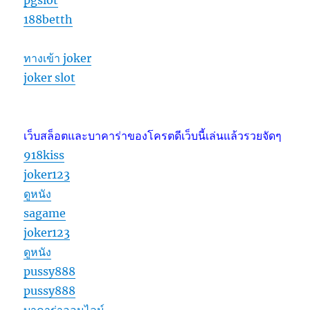
188betth
ทางเข้า joker
joker slot
เว็บสล็อตและบาคาร่าของโครตดีเว็บนี้เล่นแล้วรวยจัดๆ
918kiss
joker123
ดูหนัง
sagame
joker123
ดูหนัง
pussy888
pussy888
บาคาร่าออนไลน์