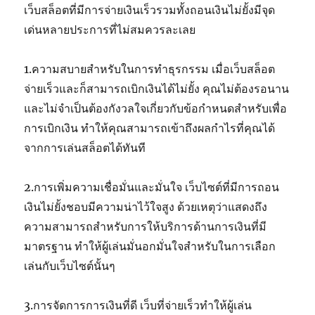
เว็บสล็อตที่มีการจ่ายเงินเร็วรวมทั้งถอนเงินไม่ยั้งมีจุด
เด่นหลายประการที่ไม่สมควรละเลย
1.ความสบายสำหรับในการทำธุรกรรม เมื่อเว็บสล็อต
จ่ายเร็วและก็สามารถเบิกเงินได้ไม่ยั้ง คุณไม่ต้องรอนาน
และไม่จำเป็นต้องกังวลใจเกี่ยวกับข้อกำหนดสำหรับเพื่อ
การเบิกเงิน ทำให้คุณสามารถเข้าถึงผลกำไรที่คุณได้
จากการเล่นสล็อตได้ทันที
2.การเพิ่มความเชื่อมั่นและมั่นใจ เว็บไซต์ที่มีการถอน
เงินไม่ยั้งชอบมีความน่าไว้ใจสูง ด้วยเหตุว่าแสดงถึง
ความสามารถสำหรับการให้บริการด้านการเงินที่มี
มาตรฐาน ทำให้ผู้เล่นมั่นอกมั่นใจสำหรับในการเลือก
เล่นกับเว็บไซต์นั้นๆ
3.การจัดการการเงินที่ดี เว็บที่จ่ายเร็วทำให้ผู้เล่น