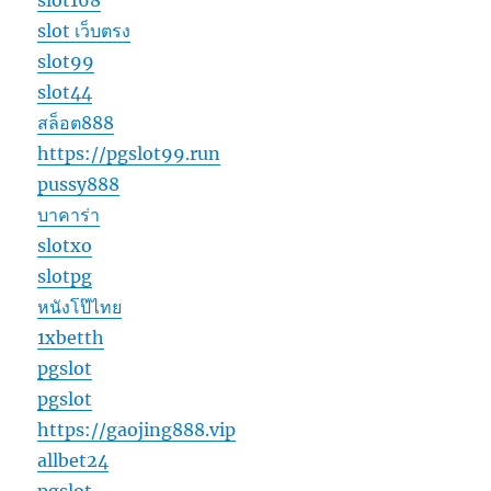
slot เว็บตรง
slot99
slot44
สล็อต888
https://pgslot99.run
pussy888
บาคาร่า
slotxo
slotpg
หนังโป๊ไทย
1xbetth
pgslot
pgslot
https://gaojing888.vip
allbet24
pgslot