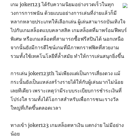
เกม joker123 ได้รับความนิยมอย่างรวดเร็วในทุก
วงการการพนัน ด้วยแบบอย่างการเล่นที่ง่ายแล้วก็มี
หลากหลายประเภทให้เลือกเล่น ผู้เล่นสามารถบันเทิงใจ
ไปกับเกมสล็อตแบบคลาสสิค เกมสล็อตที่มาพร้อมฟีพบร์
พิเศษ หรือเกมสล็อตที่สามารถซื้อฟรีสปินได้ นอกเหนือ
จากนั้นยังมีการดีไซน์เกมที่มีภาพกราฟฟิคที่สวยงาม
รวมทั้งใช้เทคโนโลยีที่ล้ำสมัย ทำให้การเล่นสนุกยิ่งขึ้น
การเล่น joker123th ไม่เพียงแต่เป็นการเสี่ยงดวง แม้
กระนั้นยังเป็นแหล่งสร้างรายได้ให้กับผู้เล่นมากไม่น้อย
เลยทีเดียว เพราะเหตุว่ามีระบบระเบียบการชำระเงินที่
โปร่งใส รวมทั้งได้โอกาสสำหรับเพื่อการชนะรางวัล
ใหญ่ที่เกิดขึ้นตลอดเวลา
ทางเข้า joker123 เกมสล็อตหาเงิน แตกง่าย ไม่มีอย่าง
น้อย