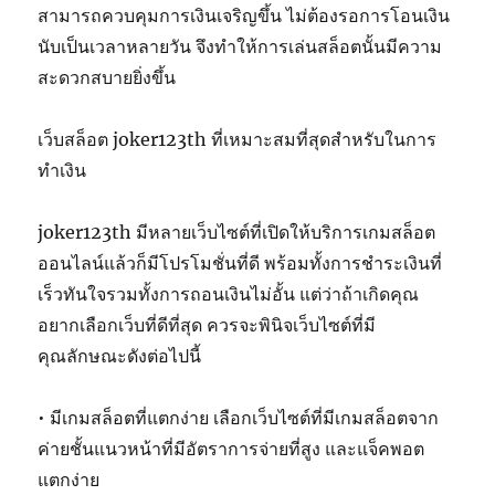
สามารถควบคุมการเงินเจริญขึ้น ไม่ต้องรอการโอนเงิน
นับเป็นเวลาหลายวัน จึงทำให้การเล่นสล็อตนั้นมีความ
สะดวกสบายยิ่งขึ้น
เว็บสล็อต joker123th ที่เหมาะสมที่สุดสำหรับในการ
ทำเงิน
joker123th มีหลายเว็บไซต์ที่เปิดให้บริการเกมสล็อต
ออนไลน์แล้วก็มีโปรโมชั่นที่ดี พร้อมทั้งการชำระเงินที่
เร็วทันใจรวมทั้งการถอนเงินไม่อั้น แต่ว่าถ้าเกิดคุณ
อยากเลือกเว็บที่ดีที่สุด ควรจะพินิจเว็บไซต์ที่มี
คุณลักษณะดังต่อไปนี้
• มีเกมสล็อตที่แตกง่าย เลือกเว็บไซต์ที่มีเกมสล็อตจาก
ค่ายชั้นแนวหน้าที่มีอัตราการจ่ายที่สูง และแจ็คพอต
แตกง่าย