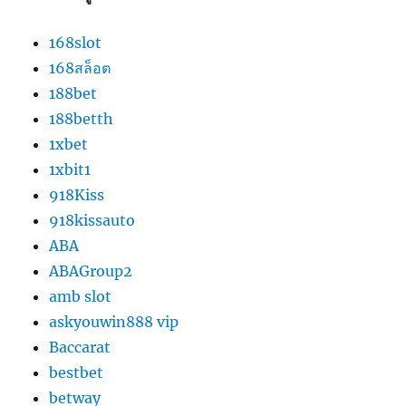
168slot
168สล็อต
188bet
188betth
1xbet
1xbit1
918Kiss
918kissauto
ABA
ABAGroup2
amb slot
askyouwin888 vip
Baccarat
bestbet
betway