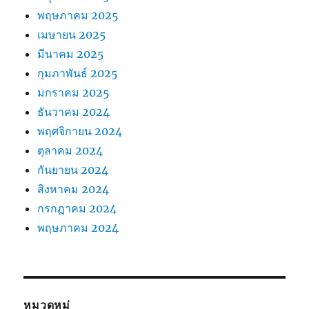
พฤษภาคม 2025
เมษายน 2025
มีนาคม 2025
กุมภาพันธ์ 2025
มกราคม 2025
ธันวาคม 2024
พฤศจิกายน 2024
ตุลาคม 2024
กันยายน 2024
สิงหาคม 2024
กรกฎาคม 2024
พฤษภาคม 2024
หมวดหมู่