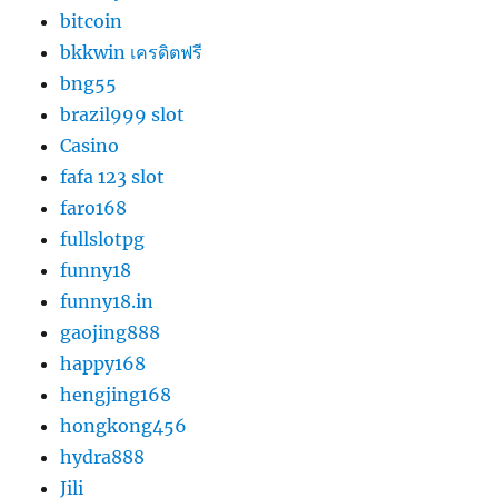
bitcoin
bkkwin เครดิตฟรี
bng55
brazil999 slot
Casino
fafa 123 slot
faro168
fullslotpg
funny18
funny18.in
gaojing888
happy168
hengjing168
hongkong456
hydra888
Jili