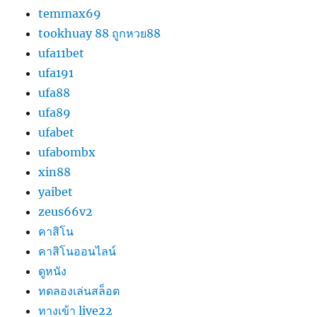
temmax69
tookhuay 88 ถูกหวย88
ufa11bet
ufa191
ufa88
ufa89
ufabet
ufabombx
xin88
yaibet
zeus66v2
คาสิโน
คาสิโนออนไลน์
ดูหนัง
ทดลองเล่นสล็อต
ทางเข้า live22