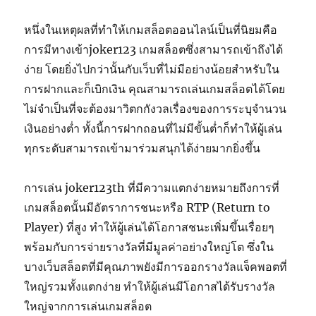
หนึ่งในเหตุผลที่ทำให้เกมสล็อตออนไลน์เป็นที่นิยมคือ
การมีทางเข้าjoker123 เกมสล็อตซึ่งสามารถเข้าถึงได้
ง่าย โดยยิ่งไปกว่านั้นกับเว็บที่ไม่มีอย่างน้อยสำหรับใน
การฝากและก็เบิกเงิน คุณสามารถเล่นเกมสล็อตได้โดย
ไม่จำเป็นที่จะต้องมาวิตกกังวลเรื่องของการระบุจำนวน
เงินอย่างต่ำ ทั้งนี้การฝากถอนที่ไม่มีขั้นต่ำก็ทำให้ผู้เล่น
ทุกระดับสามารถเข้ามาร่วมสนุกได้ง่ายมากยิ่งขึ้น
การเล่น joker123th ที่มีความแตกง่ายหมายถึงการที่
เกมสล็อตนั้นมีอัตราการชนะหรือ RTP (Return to
Player) ที่สูง ทำให้ผู้เล่นได้โอกาสชนะเพิ่มขึ้นเรื่อยๆ
พร้อมกับการจ่ายรางวัลที่มีมูลค่าอย่างใหญ่โต ซึ่งใน
บางเว็บสล็อตที่มีคุณภาพยังมีการออกรางวัลแจ็คพอตที่
ใหญ่รวมทั้งแตกง่าย ทำให้ผู้เล่นมีโอกาสได้รับรางวัล
ใหญ่จากการเล่นเกมสล็อต