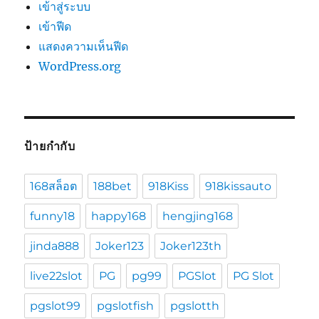
เข้าสู่ระบบ
เข้าฟีด
แสดงความเห็นฟีด
WordPress.org
ป้ายกำกับ
168สล็อต
188bet
918Kiss
918kissauto
funny18
happy168
hengjing168
jinda888
Joker123
Joker123th
live22slot
PG
pg99
PGSlot
PG Slot
pgslot99
pgslotfish
pgslotth