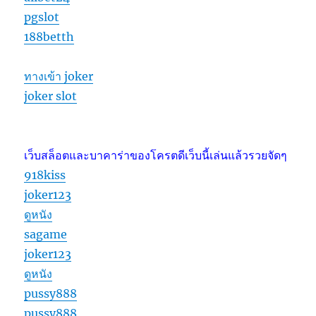
pgslot
188betth
ทางเข้า joker
joker slot
เว็บสล็อตและบาคาร่าของโครตดีเว็บนี้เล่นแล้วรวยจัดๆ
918kiss
joker123
ดูหนัง
sagame
joker123
ดูหนัง
pussy888
pussy888