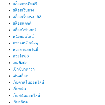
สล็อตเครดิตฟรี
สล็อตเว็บตรง
สล็อตเว็บตรง 168
สล็อตแตกดี
สล็อตโจ๊กเกอร์
หนังออนไลน์
หวยออนไลน์24
หวยฮานอยวันนี้
หวยฮิต88
เกมยิงปลา
เซ็กซี่บาคาร่า
เล่นสล็อต
เว็บคาสิโนออนไลน์
เว็บพนัน
เว็บพนันออนไลน์
เว็บสล็อต