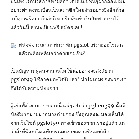
บันเทิงใจกับวิธีการทำผลกำไรได้แบบฟินๆฝากถอนไม่มี
อย่างต่ำ ลงทะเบียนเป็นสมาชิกใหม่ง่ายอย่างยิ่งอีกด้วย
แม้คุณพร้อมแล้วล่ะก็ มาเริ่มต้นทำเงินกับพวกเราได้
แล้ววันนี้ ลงทะเบียนฟรี สมัครเลย!
พินิจพิจารณาภาพกราฟิก pgslot เพราะอะไรเล่น
แล้วเพลิดเพลินกว่าค่ายเกมอื่น?
เป็นปัญหาที่ผู้คนจำนวนไม่ใช้น้อยอาจจะสงสัยว่า
pgslot99 ใช้อาคมอะไรรึเปล่า? ทำไมเกมของพวกเรา
ถึงได้รับความนิยมจาก
ผู้เล่นทั้งโลกมากขนาดนี้ แน่ๆครับว่า pgheng99 นั้นมี
ข้อดีมากมายมากมายก่ายกอง ซึ่งคุณคงจะมองเห็นได้
จากเว็บไซต์ pgslot99 ทางเข้าของพวกเราอยู่แล้ว แต่
ว่าสิ่งที่พิเศษไม่แพ้การแตกง่ายแตกจริงเลยก็คือ