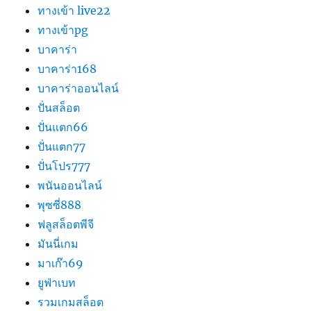
ทางเข้า live22
ทางเข้าpg
บาคาร่า
บาคาร่า168
บาคาร่าออนไลน์
ปั่นสล็อต
ปั่นแตก66
ปั่นแตก77
ปั่นโปร777
พนันออนไลน์
พุซซี่888
ฟลูสล็อตพีจี
มันนี่เกม
มาเก๊า69
ยูฟ่าเบท
รวมเกมสล็อต