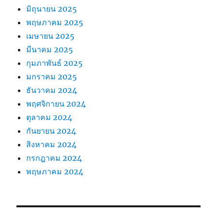
มิถุนายน 2025
พฤษภาคม 2025
เมษายน 2025
มีนาคม 2025
กุมภาพันธ์ 2025
มกราคม 2025
ธันวาคม 2024
พฤศจิกายน 2024
ตุลาคม 2024
กันยายน 2024
สิงหาคม 2024
กรกฎาคม 2024
พฤษภาคม 2024