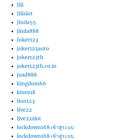
Jili
Jilislot
Jinda55
jinda888
Joker123
joker123auto
joker123th
joker123th.co.in
juad888
kingdom66
kiss918
lion123
live22
live22slot
lockdown168 เข้าสู่ระบบ
lockdown168 เข้าสู่ระบบ