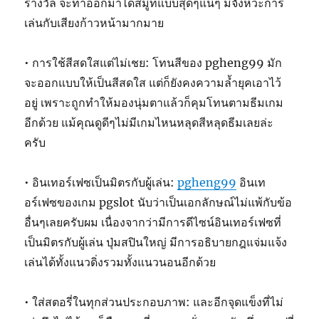
รางวัล จะทำออกมาได้สมูทแบบสุดๆแน่ๆ มีจังหวะการ
เล่นกับเสียงก้าวหน้ามากมาย
• การใช้สีสดใสแต่ไม่เชย: โทนสีของ pgheng99 มัก
จะออกแบบให้เป็นสีสดใส แต่ก็ยังคงความล้ำยุคเอาไว้
อยู่ เพราะถูกทำให้มองนุ่มตาแล้วก็คุมโทนตามธีมเกม
อีกด้วย แม้คุณดูดีๆไม่มีเกมไหนหลุดสีหลุดธีมเลยล่ะ
ครับ
• อินเทอร์เฟซเป็นมิตรกับผู้เล่น:
pgheng99
อินเท
อร์เฟซของเกม pgslot นับว่าเป็นเอกลักษณ์ไม่แพ้กับข้อ
อื่นๆเลยครับผม เนื่องจากว่ามีการดีไซน์อินเทอร์เฟซที่
เป็นมิตรกับผู้เล่น ปุ่มสปินใหญ่ มีการอธิบายกฎแจ่มแจ้ง
เล่นได้ทั้งแนวดิ่งรวมทั้งแนวนอนอีกด้วย
• ใส่สตอรี่ในทุกส่วนประกอบภาพ: และอีกจุดแข็งที่ไม่