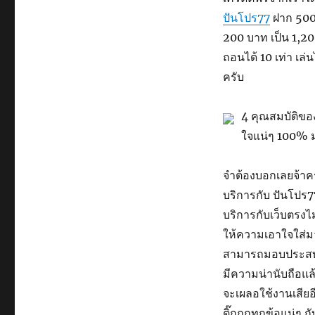
ปันโปร77
ฝาก 500 
200 บาท เป็น 1,20
ถอนได้ 10 เท่า เล
ครับ
4 คุณสมบัติของ
ใจแน่ๆ 100% 
จำต้องบอกเลยจ้าคร
บริการกับ ปันโปร77
บริการกับเว็บตรงไม
ให้ความเอาใจใส่ม
สามารถมอบประสบกา
มีความน่านับถือแล
จะเผลอใช้งานเสียอ
ติ๊กถูกทุกข้อแน่ๆ