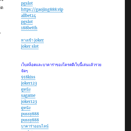
pgslot
ิด
https://gaojing888.vip
allbet24
pgslot
188betth
น
ทางเข้า joker
joker slot
!
เว็บสล็อตและบาคาร่าของโครตดีเว็บนี้เล่นแล้วรวย
จัดๆ
918kiss
joker123
ดูหนัง
sagame
joker123
ดูหนัง
pussy888
pussy888
บาคาร่าออนไลน์