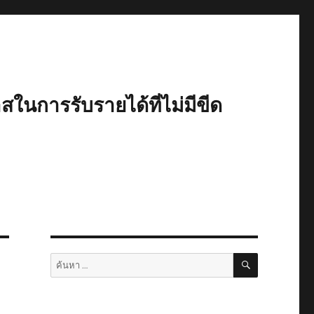
นการรับรายได้ที่ไม่มีขีด
ค้นหา
ค้นหา: