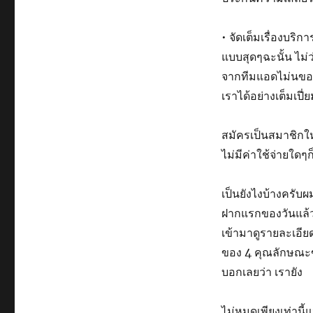
• จัดเต็มเรื่องบริ
แบบสุดๆฉะนั้น ไม่
จากทีมแอดไม่นของ
เราได้อย่างเต็มเปี
สมัครเป็นสมาชิกให
ไม่มีค่าใช้จ่ายใดๆ
เป็นยังไงบ้างครั
ฝากแรกของวันแล้ว
เข้ามาดูรายละเอี
ของ 4 คุณลักษณะขอ
บอกเลยว่า เรายัง
ไม่หมดเพียงเท่านี้แ