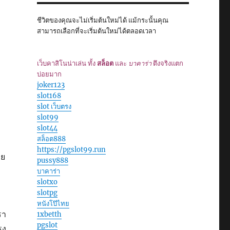
ชีวิตของคุณจะไม่เริ่มต้นใหม่ได้ แม้กระนั้นคุณ
สามารถเลือกที่จะเริ่มต้นใหม่ได้ตลอดเวลา
เว็บคาสิโนน่าเล่น ทั้ง
สล็อต
และ
บาคาร่า
ตึงจริงแตก
บ่อยมาก
joker123
slot168
slot เว็บตรง
slot99
slot44
สล็อต888
https://pgslot99.run
วย
pussy888
บาคาร่า
slotxo
slotpg
หนังโป๊ไทย
รา
1xbetth
pgslot
รง