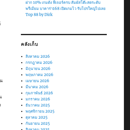
ฝาก 10% เกมดัง ฟีเจอร์ครบ สัมผัสโต๊ะสดระดับ
พรีเมียม บาคาร่า168 เปิดเกมไว รับโปรใหญ่ไปเลย
Top 88 by Dirk
ี
คลังเก็บ
สิงหาคม 2026
กรกฎาคม 2026
มิถุนายน 2026
พฤษภาคม 2026
่น
เมษายน 2026
มีนาคม 2026
กุมภาพันธ์ 2026
น
มกราคม 2026
ง
ธันวาคม 2025
พฤศจิกายน 2025
ตุลาคม 2025
กันยายน 2025
สิงหาคม 2025