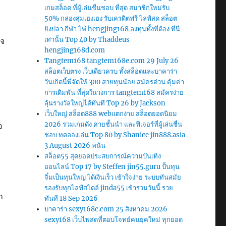
เกมสล็อต ที่ผู้เล่นชื่นชอบ ที่สุด สมาชิกใหม่รับ
50% กล่องสุ่มเฮงเฮง รับเครดิตฟรี ไลฟ์สด สล็อต
ยิงปลา กีฬา ไพ่ hengjing168 ลงทุนทั้งที่ต้อง ที่นี่
เท่านั้น Top 40 by Thaddeus
ใจ
hengjing168d.com
Tangtem168 tangtem168e.com 29 July 26
สล็อตเว็บตรง เว็บเดียวครบ ทั้งสล็อตและบาคาร่า
วันเกิดนี้พี่จัดให้ 300 สายทุนน้อย สมัครด่วน คุ้มค่า
การเดิมพัน ที่สุดในวงการ tangtem168 สมัครง่าย
ลุ้นรางวัลใหญ่ได้ทันที Top 26 by Jackson
เว็บใหญ่ สล็อต888 webแตกง่าย สล็อตยอดนิยม
2026 รวมเกมดัง ค่ายชั้นนำ และฟีเจอร์ที่ผู้เล่นชื่น
อ
ชอบ ทดลองเล่น Top 80 by Shanice jin888.asia
3 August 2026 พนัน
สล็อต55 สุดยอดประสบการณ์ความบันเทิง
ออนไลน์ Top 17 by Steffen jin55.guru ปั้นทุน
จิ๋มเป็นทุนใหญ่ ได้เงินเร็ว เข้าใจง่าย ระบบทันสมัย
รองรับทุกไลฟ์สไตล์ jinda55 เข้าร่วมวันนี้ รวย
า
ทันที 18 Sep 2026
บาคาร่า sexy168c.com 25 สิงหาคม 2026
sexy168 เว็บไพ่สดที่ตอบโจทย์คนยุคใหม่ ทุกยอด