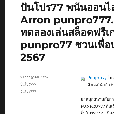
ปันโปร77 พนันออนไลน
Arron punpro777.ai 
ทดลองเล่นสล็อตฟรีเ
punpro77 ชวนเพื่อน
2567
เขียน
23 กรกฎาคม 2024
Punpro77
ไม่ผ
เมื่อ
หมวด
ปั่นโปร777
ตัวเองได้แล้ววัน
หมู่
ป้าย
ปันโปร777
กำกับ
มาสนุกสนานกับการใ
PUNPRO777 กันเถิ
ปั่นโปร777 จะเป็น