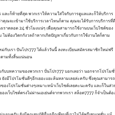
การ และก็ท้ายที่สุด พวกเราให้ความใส่ใจกับการดูแลและก็ให้บริการ
ว่าคุณจะเข้ามาใช้บริการเวลาไหนก็ตาม คุณจะได้รับการบริการที่ด
เราตลอด 24 ชั่วโมงแน่ๆ เพื่อคุณสามารถใช้งานบนเว็บไซต์ของ
่ยม ไม่ต้องวิตกกังวลถ้าหากเกิดปัญหาเกี่ยวกับการใช้งานใดก็ตาม
ม่กับเรา ปันโปร777 ได้แล้ววันนี้ ลงทะเบียนสมัครสมาชิกใหม่ฟรี
ก็ตามทั้งสิ้นแน่นอน
บผมกับบทความของพวกเรา ปั่นโปร777 บอกเลยว่า นอกจากโปรโมชั
 ยังมีโปรโมชั่นดีๆอีกเยอะแยะล้นหลามเลยล่ะครับ ซึ่งคุณสามารถ
ยดของโปรโมชั่นต่างๆเหมาะหน้าเว็บไซต์เลยคะนะครับ และก็ในส่ว
งเว็บไซต์ตรงไม่ผ่านเอเย่นต์จากพวกเรา สล็อต7777 ก็จำเป็นต้อ
น่นอนครับ ยังมีคุณสมบัติอื่นๆอีกเพียบที่เราไม่ได้พรีเซนเทชั่น แม้