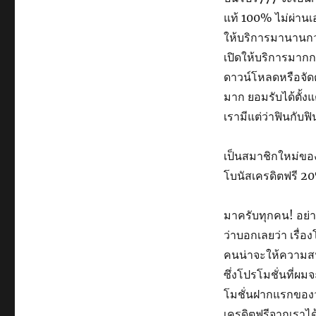
แท้ 100% ไม่ผ่านเอ
ให้บริการมานานกว
เปิดให้บริการมากก
ดาวน์โหลดหรือจัดต
มาก ยอมรับได้ตั้ง
เรามีแต่ว่าฟินกับฟ
เป็นสมาชิกใหม่ของ
โบนัสเครดิตฟรี 2
มาครับทุกคน! อย่
ว่าบอกเลยว่า เรื่
คนน่าจะให้ความสน
ซึ่งโปรโมชั่นที่ผ
โมชั่นฝากแรกของว
เครดิตฟรีจากเราได