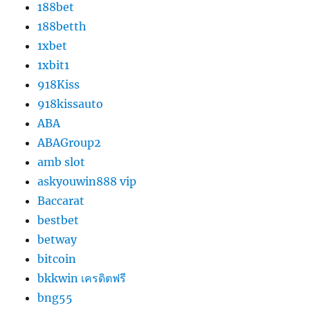
188bet
188betth
1xbet
1xbit1
918Kiss
918kissauto
ABA
ABAGroup2
amb slot
askyouwin888 vip
Baccarat
bestbet
betway
bitcoin
bkkwin เครดิตฟรี
bng55