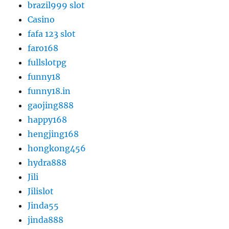
brazil999 slot
Casino
fafa 123 slot
faro168
fullslotpg
funny18
funny18.in
gaojing888
happy168
hengjing168
hongkong456
hydra888
Jili
Jilislot
Jinda55
jinda888