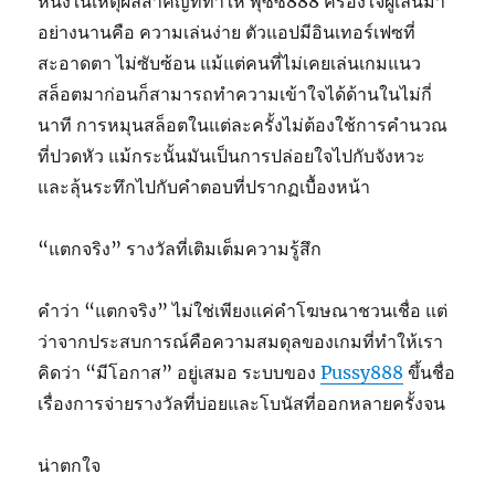
หนึ่งในเหตุผลสำคัญที่ทำให้ พุซซี่888 ครองใจผู้เล่นมา
อย่างนานคือ ความเล่นง่าย ตัวแอปมีอินเทอร์เฟซที่
สะอาดตา ไม่ซับซ้อน แม้แต่คนที่ไม่เคยเล่นเกมแนว
สล็อตมาก่อนก็สามารถทำความเข้าใจได้ด้านในไม่กี่
นาที การหมุนสล็อตในแต่ละครั้งไม่ต้องใช้การคำนวณ
ที่ปวดหัว แม้กระนั้นมันเป็นการปล่อยใจไปกับจังหวะ
และลุ้นระทึกไปกับคำตอบที่ปรากฏเบื้องหน้า
“แตกจริง” รางวัลที่เติมเต็มความรู้สึก
คำว่า “แตกจริง” ไม่ใช่เพียงแค่คำโฆษณาชวนเชื่อ แต่
ว่าจากประสบการณ์คือความสมดุลของเกมที่ทำให้เรา
คิดว่า “มีโอกาส” อยู่เสมอ ระบบของ
Pussy888
ขึ้นชื่อ
เรื่องการจ่ายรางวัลที่บ่อยและโบนัสที่ออกหลายครั้งจน
น่าตกใจ