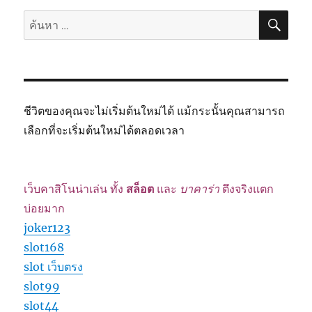
ค้นห
ค้นหา:
ชีวิตของคุณจะไม่เริ่มต้นใหม่ได้ แม้กระนั้นคุณสามารถ
เลือกที่จะเริ่มต้นใหม่ได้ตลอดเวลา
เว็บคาสิโนน่าเล่น ทั้ง
สล็อต
และ
บาคาร่า
ตึงจริงแตก
บ่อยมาก
joker123
slot168
slot เว็บตรง
slot99
slot44