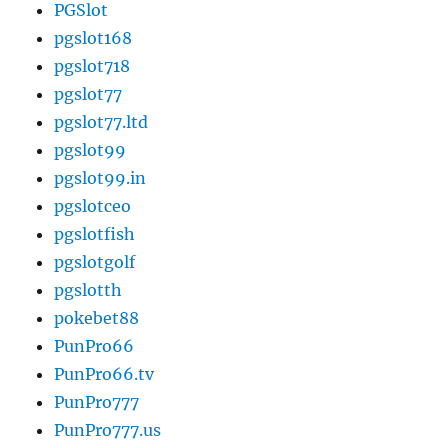
PGSlot
pgslot168
pgslot718
pgslot77
pgslot77.ltd
pgslot99
pgslot99.in
pgslotceo
pgslotfish
pgslotgolf
pgslotth
pokebet88
PunPro66
PunPro66.tv
PunPro777
PunPro777.us