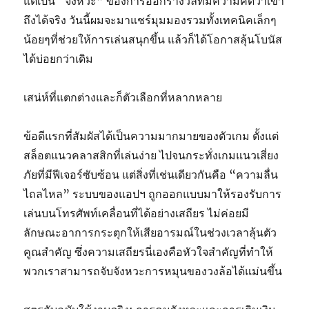
แต่เป็น “จังหวะ” ของการออกรางวัลที่มีความคิดว่าเข้า
ถึงได้จริง วันนี้ผมจะมาแชร์มุมมองรวมทั้งเทคนิคเล็กๆ
น้อยๆที่ช่วยให้การเล่นสนุกขึ้น แล้วก็ได้โอกาสลุ้นโบนัส
ได้บ่อยกว่าเดิม
เสน่ห์ที่แตกต่างและก็ตัวเลือกที่หลากหลาย
ข้อดีแรกที่สัมผัสได้เป็นความมากมายของตัวเกม ตั้งแต่
สล็อตแนวคลาสสิกที่เล่นง่าย ไปจนกระทั่งเกมแนวเสี่ยง
ภัยที่มีฟีเจอร์ซับซ้อน แต่สิ่งที่เช่นเดียวกันคือ “ความลื่น
ไถลไหล” ระบบของแอปฯ ถูกออกแบบมาให้รองรับการ
เล่นบนโทรศัพท์เคลื่อนที่ได้อย่างเสถียร ไม่ค่อยมี
ลักษณะอาการกระตุกให้เสียอารมณ์ในช่วงเวลาลุ้นตัว
คูณสำคัญ ซึ่งความเสถียรนี่เองคือหัวใจสำคัญที่ทำให้
พวกเราสามารถจับจังหวะการหมุนของวงล้อได้แม่นขึ้น