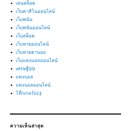
เล่นสล็อต
เว็บคาสิโนออนไลน์
เว็บพนัน
เว็บพนันออนไลน์
เว็บสล็อต
เว็บหวยออนไลน์
เว็บหวยฮานอย
เว็บแทงบอลออนไลน์
เศรษฐี99
แทงบอล
แทงบอลออนไลน์
โจ๊กเกอร์123
ความเห็นล่าสุด