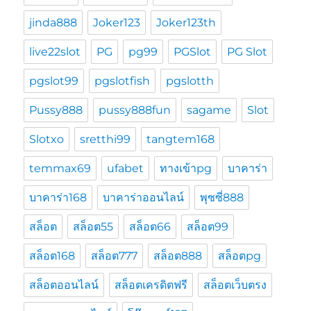
jinda888
Joker123
Joker123th
live22slot
PG
pg99
PGSlot
PG Slot
pgslot99
pgslotfish
pgslotth
Pussy888
pussy888fun
sagame
Slot
Slotxo
sretthi99
tangtem168
temmax69
ufabet
ทางเข้าpg
บาคาร่า
บาคาร่า168
บาคาร่าออนไลน์
พุซซี่888
สล็อต
สล็อต55
สล็อต66
สล็อต99
สล็อต168
สล็อต777
สล็อต888
สล็อตpg
สล็อตออนไลน์
สล็อตเครดิตฟรี
สล็อตเว็บตรง