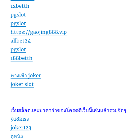
1xbetth
pgslot
pgslot
https://gaojing888.vip
allbet24
pgslot
188betth
ทางเข้า joker
joker slot
เว็บสล็อตและบาคาร่าของโครตดีเว็บนี้เล่นแล้วรวยจัดๆ
918kiss
joker123
ดูหนัง