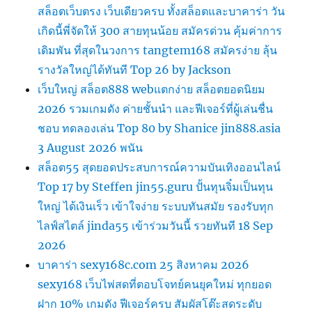
สล็อตเว็บตรง เว็บเดียวครบ ทั้งสล็อตและบาคาร่า วัน
เกิดนี้พี่จัดให้ 300 สายทุนน้อย สมัครด่วน คุ้มค่าการ
เดิมพัน ที่สุดในวงการ tangtem168 สมัครง่าย ลุ้น
รางวัลใหญ่ได้ทันที Top 26 by Jackson
เว็บใหญ่ สล็อต888 webแตกง่าย สล็อตยอดนิยม
2026 รวมเกมดัง ค่ายชั้นนำ และฟีเจอร์ที่ผู้เล่นชื่น
ชอบ ทดลองเล่น Top 80 by Shanice jin888.asia
3 August 2026 พนัน
สล็อต55 สุดยอดประสบการณ์ความบันเทิงออนไลน์
Top 17 by Steffen jin55.guru ปั้นทุนจิ๋มเป็นทุน
ใหญ่ ได้เงินเร็ว เข้าใจง่าย ระบบทันสมัย รองรับทุก
ไลฟ์สไตล์ jinda55 เข้าร่วมวันนี้ รวยทันที 18 Sep
2026
บาคาร่า sexy168c.com 25 สิงหาคม 2026
sexy168 เว็บไพ่สดที่ตอบโจทย์คนยุคใหม่ ทุกยอด
ฝาก 10% เกมดัง ฟีเจอร์ครบ สัมผัสโต๊ะสดระดับ