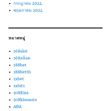
กรกฎาคม 2024
พฤษภาคม 2024
หมวดหมู่
168slot
168สล็อต
188bet
188betth
1xbet
1xbit1
918Kiss
918kissauto
ABA