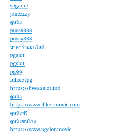
sagame
joker123
ดูหนัง
pussy888
pussy888
บาคาร่าออนไลน์
pgslot
pgslot
pg99
fullslotpg
https://live22slot.fun
ดูหนัง
https://www.ilike-movie.com
ดูหนังฟรี
ดูหนังชนโรง
https://www.pgslot.movie