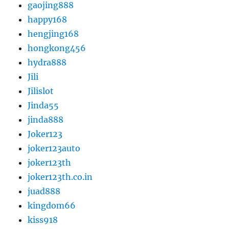
gaojing888
happy168
hengjing168
hongkong456
hydra888
Jili
Jilislot
Jinda55
jinda888
Joker123
joker123auto
joker123th
joker123th.co.in
juad888
kingdom66
kiss918