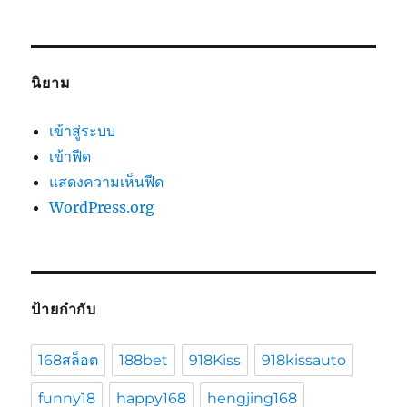
นิยาม
เข้าสู่ระบบ
เข้าฟีด
แสดงความเห็นฟีด
WordPress.org
ป้ายกำกับ
168สล็อต
188bet
918Kiss
918kissauto
funny18
happy168
hengjing168