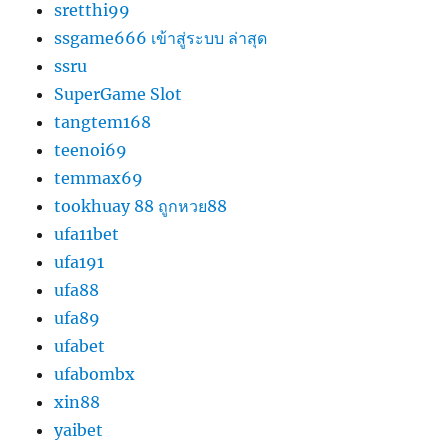
sretthi99
ssgame666 เข้าสู่ระบบ ล่าสุด
ssru
SuperGame Slot
tangtem168
teenoi69
temmax69
tookhuay 88 ถูกหวย88
ufa11bet
ufa191
ufa88
ufa89
ufabet
ufabombx
xin88
yaibet