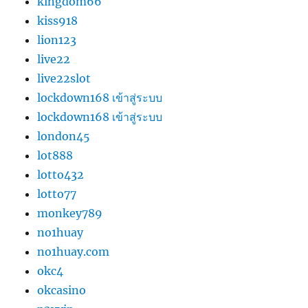
kingdom66
kiss918
lion123
live22
live22slot
lockdown168 เข้าสู่ระบบ
lockdown168 เข้าสู่ระบบ
london45
lot888
lotto432
lotto77
monkey789
no1huay
no1huay.com
okc4
okcasino