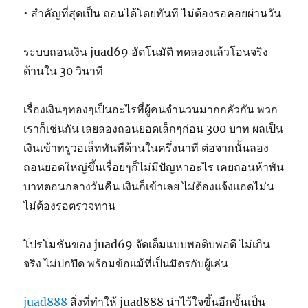
• สำคัญที่สุดเป็น ถอนได้โดยทันที ไม่ต้องรอคอยผ่านวัน
ระบบถอนเงิน juad69 อัตโนมัติ ทดลองแล้วโอนจริง
ด้านใน 30 วินาที
เรื่องเงินๆทองๆเป็นอะไรที่ผู้คนจำนวนมากกลัวกัน พวก
เราก็เช่นกัน เลยลองถอนยอดเล็กๆก่อน 300 บาท ผลเป็น
เงินเข้าทรูวอเล็ททันทีด้านในครึ่งนาที ต่อจากนั้นลอง
ถอนยอดใหญ่ขึ้นเรื่อยๆก็ไม่มีปัญหาอะไร เคยถอนห้าพัน
บาทตอนกลางวันคืน เงินก็เข้าเลย ไม่ต้องแจ้งแอดไม่น
ไม่ต้องรอตรวจทาน
โปรโมชันของ juad69 จัดเต็มแบบพอดิบพอดี ไม่เกิน
จริง ไม่ปกปิด พร้อมข้อแม้ที่เป็นมิตรกับผู้เล่น
juad888
สิ่งที่ทำให้ juad888 น่าไว้ใจขึ้นอีกขั้นเป็น