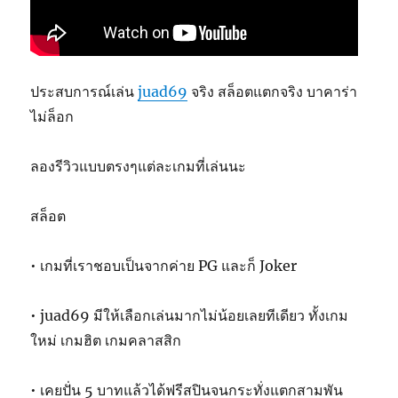
ประสบการณ์เล่น
juad69
จริง สล็อตแตกจริง บาคาร่า
ไม่ล็อก
ลองรีวิวแบบตรงๆแต่ละเกมที่เล่นนะ
สล็อต
• เกมที่เราชอบเป็นจากค่าย PG และก็ Joker
• juad69 มีให้เลือกเล่นมากไม่น้อยเลยทีเดียว ทั้งเกม
ใหม่ เกมฮิต เกมคลาสสิก
• เคยปั่น 5 บาทแล้วได้ฟรีสปินจนกระทั่งแตกสามพัน