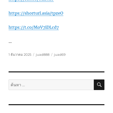
https://shorturl.asia/tpzeO
https://t.co/MoV7iDLcd7
…
เขียน
หมวด
ป้าย
1 ธันวาคม 2025
juad888
juad69
เมื่อ
หมู่
กำกับ
ค้นห
ค้นหา: