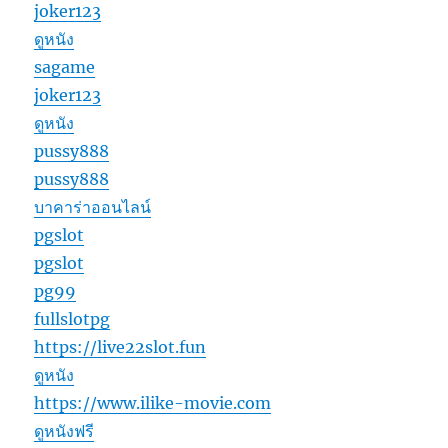
joker123
ดูหนัง
sagame
joker123
ดูหนัง
pussy888
pussy888
บาคาร่าออนไลน์
pgslot
pgslot
pg99
fullslotpg
https://live22slot.fun
ดูหนัง
https://www.ilike-movie.com
ดูหนังฟรี